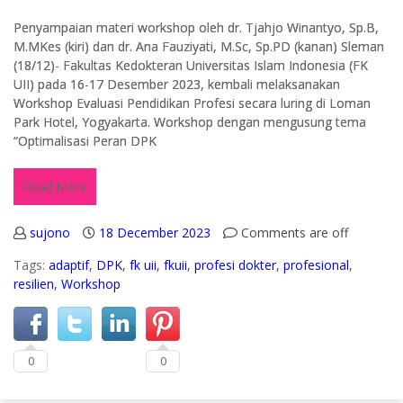
Penyampaian materi workshop oleh dr. Tjahjo Winantyo, Sp.B,
M.MKes (kiri) dan dr. Ana Fauziyati, M.Sc, Sp.PD (kanan) Sleman
(18/12)- Fakultas Kedokteran Universitas Islam Indonesia (FK
UII) pada 16-17 Desember 2023, kembali melaksanakan
Workshop Evaluasi Pendidikan Profesi secara luring di Loman
Park Hotel, Yogyakarta. Workshop dengan mengusung tema
“Optimalisasi Peran DPK
Read More
sujono
18 December 2023
Comments are off
Tags:
adaptif
,
DPK
,
fk uii
,
fkuii
,
profesi dokter
,
profesional
,
resilien
,
Workshop
0
0