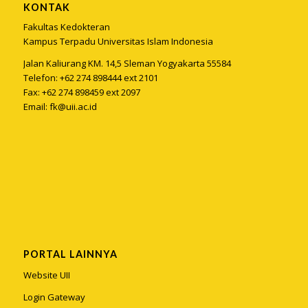
KONTAK
Fakultas Kedokteran
Kampus Terpadu Universitas Islam Indonesia
Jalan Kaliurang KM. 14,5 Sleman Yogyakarta 55584
Telefon: +62 274 898444 ext 2101
Fax: +62 274 898459 ext 2097
Email:
fk@uii.ac.id
PORTAL LAINNYA
Website UII
Login Gateway