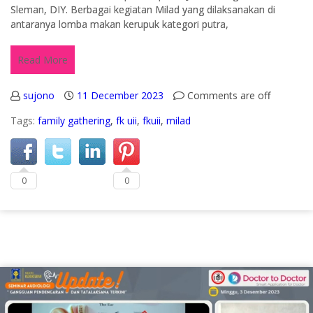
Sleman, DIY. Berbagai kegiatan Milad yang dilaksanakan di
antaranya lomba makan kerupuk kategori putra,
Read More
sujono
11 December 2023
Comments are off
Tags:
family gathering
,
fk uii
,
fkuii
,
milad
0
0