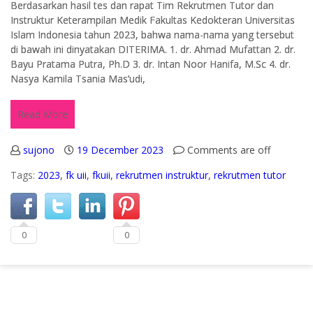
Berdasarkan hasil tes dan rapat Tim Rekrutmen Tutor dan
Instruktur Keterampilan Medik Fakultas Kedokteran Universitas
Islam Indonesia tahun 2023, bahwa nama-nama yang tersebut
di bawah ini dinyatakan DITERIMA. 1. dr. Ahmad Mufattan 2. dr.
Bayu Pratama Putra, Ph.D 3. dr. Intan Noor Hanifa, M.Sc 4. dr.
Nasya Kamila Tsania Mas’udi,
Read More
sujono
19 December 2023
Comments are off
Tags:
2023
,
fk uii
,
fkuii
,
rekrutmen instruktur
,
rekrutmen tutor
0
0