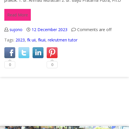
praktik: 1. dr. Ahmad Mufattan 2. dr. Bayu Pratama Putra, Ph.D
Read More
sujono
12 December 2023
Comments are off
Tags:
2023
,
fk uii
,
fkuii
,
rekrutmen tutor
0
0