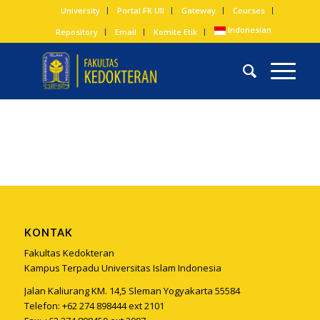
University
Portal FK UII
Gateway
Courses
Indonesian
Repository
Email
Komite Etik
KONTAK
Fakultas Kedokteran
Kampus Terpadu Universitas Islam Indonesia
Jalan Kaliurang KM. 14,5 Sleman Yogyakarta 55584
Telefon: +62 274 898444 ext 2101