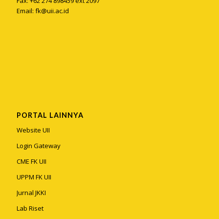
Fax: +62 274 898459 ext 2097
Email:
fk@uii.ac.id
PORTAL LAINNYA
Website UII
Login Gateway
CME FK UII
UPPM FK UII
Jurnal JKKI
Lab Riset