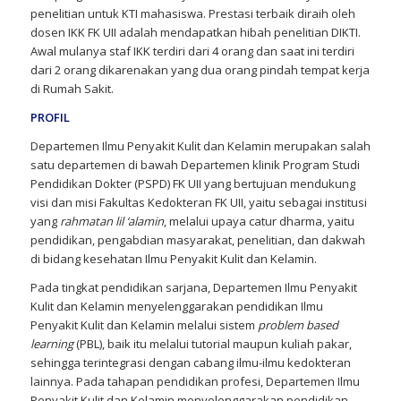
penelitian untuk KTI mahasiswa. Prestasi terbaik diraih oleh
dosen IKK FK UII adalah mendapatkan hibah penelitian DIKTI.
Awal mulanya staf IKK terdiri dari 4 orang dan saat ini terdiri
dari 2 orang dikarenakan yang dua orang pindah tempat kerja
di Rumah Sakit.
PROFIL
Departemen Ilmu Penyakit Kulit dan Kelamin merupakan salah
satu departemen di bawah Departemen klinik Program Studi
Pendidikan Dokter (PSPD) FK UII yang bertujuan mendukung
visi dan misi Fakultas Kedokteran FK UII, yaitu sebagai institusi
yang
rahmatan lil ‘alamin
, melalui upaya catur dharma, yaitu
pendidikan, pengabdian masyarakat, penelitian, dan dakwah
di bidang kesehatan Ilmu Penyakit Kulit dan Kelamin.
Pada tingkat pendidikan sarjana, Departemen Ilmu Penyakit
Kulit dan Kelamin menyelenggarakan pendidikan Ilmu
Penyakit Kulit dan Kelamin melalui sistem
problem based
learning
(PBL), baik itu melalui tutorial maupun kuliah pakar,
sehingga terintegrasi dengan cabang ilmu-ilmu kedokteran
lainnya. Pada tahapan pendidikan profesi, Departemen Ilmu
Penyakit Kulit dan Kelamin menyelenggarakan pendidikan