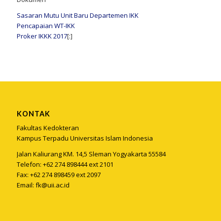
Sasaran Mutu Unit Baru Departemen IKK
Pencapaian WT-IKK
Proker IKKK 2017
[:]
KONTAK
Fakultas Kedokteran
Kampus Terpadu Universitas Islam Indonesia
Jalan Kaliurang KM. 14,5 Sleman Yogyakarta 55584
Telefon: +62 274 898444 ext 2101
Fax: +62 274 898459 ext 2097
Email:
fk@uii.ac.id