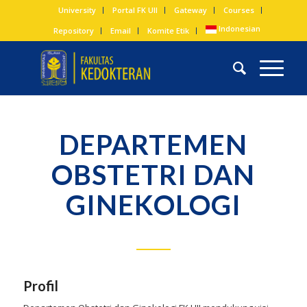
University
Portal FK UII
Gateway
Courses
Indonesian
Repository
Email
Komite Etik
DEPARTEMEN
OBSTETRI DAN
GINEKOLOGI
Profil