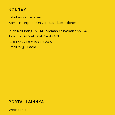
KONTAK
Fakultas Kedokteran
Kampus Terpadu Universitas Islam Indonesia
Jalan Kaliurang KM. 14,5 Sleman Yogyakarta 55584
Telefon: +62 274 898444 ext 2101
Fax: +62 274 898459 ext 2097
Email:
fk@uii.ac.id
PORTAL LAINNYA
Website UII