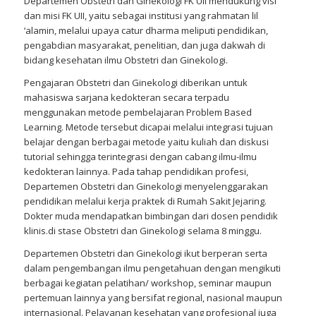
Departemen Obstetri dan Ginekologi FK UII mendukung visi
dan misi FK UII, yaitu sebagai institusi yang rahmatan lil
‘alamin, melalui upaya catur dharma meliputi pendidikan,
pengabdian masyarakat, penelitian, dan juga dakwah di
bidang kesehatan ilmu Obstetri dan Ginekologi.
Pengajaran Obstetri dan Ginekologi diberikan untuk
mahasiswa sarjana kedokteran secara terpadu
menggunakan metode pembelajaran Problem Based
Learning. Metode tersebut dicapai melalui integrasi tujuan
belajar dengan berbagai metode yaitu kuliah dan diskusi
tutorial sehingga terintegrasi dengan cabang ilmu-ilmu
kedokteran lainnya. Pada tahap pendidikan profesi,
Departemen Obstetri dan Ginekologi menyelenggarakan
pendidikan melalui kerja praktek di Rumah Sakit Jejaring.
Dokter muda mendapatkan bimbingan dari dosen pendidik
klinis.di stase Obstetri dan Ginekologi selama 8 minggu.
Departemen Obstetri dan Ginekologi ikut berperan serta
dalam pengembangan ilmu pengetahuan dengan mengikuti
berbagai kegiatan pelatihan/ workshop, seminar maupun
pertemuan lainnya yang bersifat regional, nasional maupun
internasional. Pelayanan kesehatan yang profesional juga