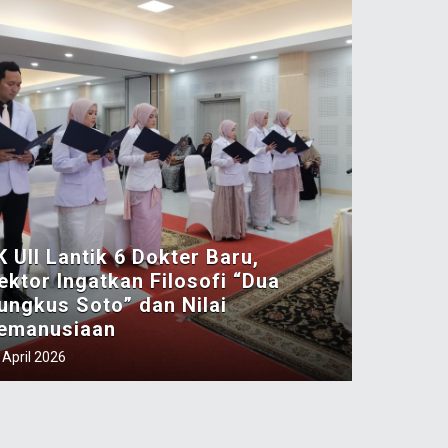
K UII Lantik 6 Dokter Baru,
ektor Ingatkan Filosofi “Dua
ungkus Soto” dan Nilai
emanusiaan
 April 2026