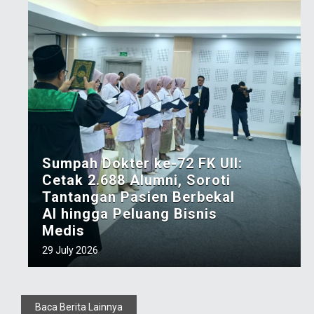
Sumpah Dokter ke-72 FK UII:
Cetak 2.688 Alumni, Soroti
Tantangan Pasien Berbekal
AI hingga Peluang Bisnis
Medis
29 July 2026
Baca Berita Lainnya