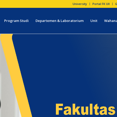
University
Portal FK UII
G
Program Studi
Departemen & Laboratorium
Unit
Wahana