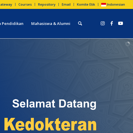
ateway
Courses
Repository
Email
Komite Etik
Indonesian
 Pendidikan
Mahasiswa & Alumni