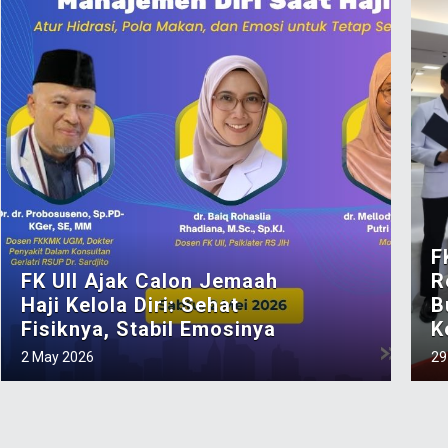
F
FK UII Ajak Calon Jemaah
R
Haji Kelola Diri: Sehat
B
Fisiknya, Stabil Emosinya
K
2 May 2026
29