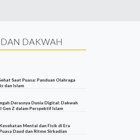
 DAN DAKWAH
Sehat Saat Puasa: Panduan Olahraga
s dan Islam
engah Derasnya Dunia Digital: Dakwah
 Gen Z dalam Perspektif Islam
esehatan Mental dan Fisik di Era
 Puasa Daud dan Ritme Sirkadian