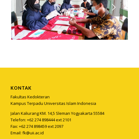
Next
1
2
3
4
5
KONTAK
Fakultas Kedokteran
Kampus Terpadu Universitas Islam Indonesia
Jalan Kaliurang KM. 14,5 Sleman Yogyakarta 55584
Telefon: +62 274 898444 ext 2101
Fax: +62 274 898459 ext 2097
Email:
fk@uii.ac.id