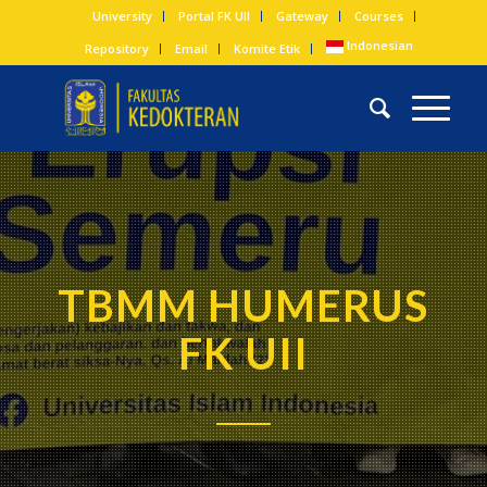
University
Portal FK UII
Gateway
Courses
Indonesian
Repository
Email
Komite Etik
TBMM HUMERUS
FK UII