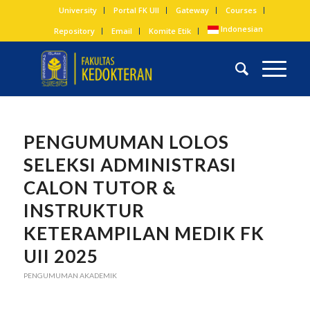
University
Portal FK UII
Gateway
Courses
Indonesian
Repository
Email
Komite Etik
PENGUMUMAN LOLOS
SELEKSI ADMINISTRASI
CALON TUTOR &
INSTRUKTUR
KETERAMPILAN MEDIK FK
UII 2025
PENGUMUMAN AKADEMIK