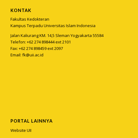
KONTAK
Fakultas Kedokteran
Kampus Terpadu Universitas Islam Indonesia
Jalan Kaliurang KM. 14,5 Sleman Yogyakarta 55584
Telefon: +62 274 898444 ext 2101
Fax: +62 274 898459 ext 2097
Email:
fk@uii.ac.id
PORTAL LAINNYA
Website UII