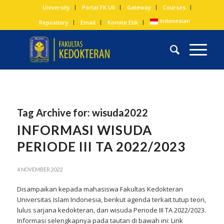
University
Portal FK UII
Gateway
Courses
Indonesian
Repository
Email
Komite Etik
Tag Archive for:
wisuda2022
INFORMASI WISUDA
PERIODE III TA 2022/2023
4 NOVEMBER 2022
Disampaikan kepada mahasiswa Fakultas Kedokteran
Universitas Islam Indonesia, berikut agenda terkait tutup teori,
lulus sarjana kedokteran, dan wisuda Periode III TA 2022/2023.
Informasi selengkapnya pada tautan di bawah ini: Link