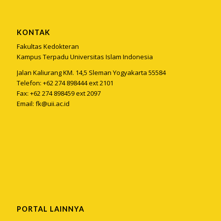
KONTAK
Fakultas Kedokteran
Kampus Terpadu Universitas Islam Indonesia
Jalan Kaliurang KM. 14,5 Sleman Yogyakarta 55584
Telefon: +62 274 898444 ext 2101
Fax: +62 274 898459 ext 2097
Email:
fk@uii.ac.id
PORTAL LAINNYA