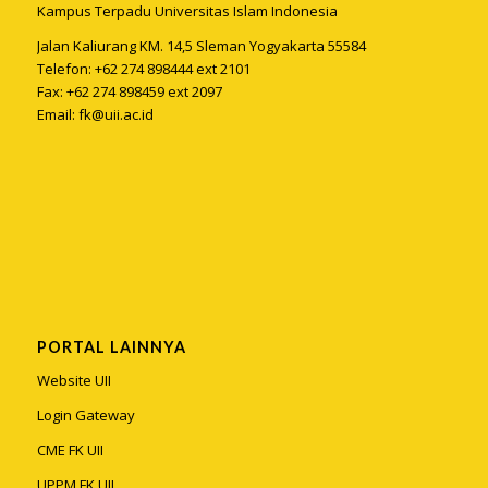
Kampus Terpadu Universitas Islam Indonesia
Jalan Kaliurang KM. 14,5 Sleman Yogyakarta 55584
Telefon: +62 274 898444 ext 2101
Fax: +62 274 898459 ext 2097
Email:
fk@uii.ac.id
PORTAL LAINNYA
Website UII
Login Gateway
CME FK UII
UPPM FK UII