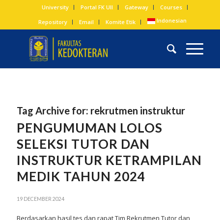
University
Portal FK UII
Gateway
Courses
Indonesian
Repository
Email
Komite Etik
Tag Archive for:
rekrutmen instruktur
PENGUMUMAN LOLOS
SELEKSI TUTOR DAN
INSTRUKTUR KETRAMPILAN
MEDIK TAHUN 2024
19 DECEMBER 2024
Berdasarkan hasil tes dan rapat Tim Rekrutmen Tutor dan