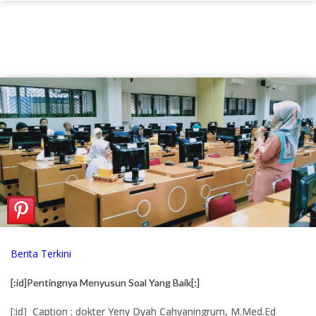
Berita Terkini
[:id]Pentingnya Menyusun Soal Yang Baik[:]
[:id] Caption : dokter Yeny Dyah Cahyaningrum, M.Med.Ed