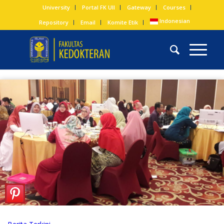
University
Portal FK UII
Gateway
Courses
Indonesian
Repository
Email
Komite Etik