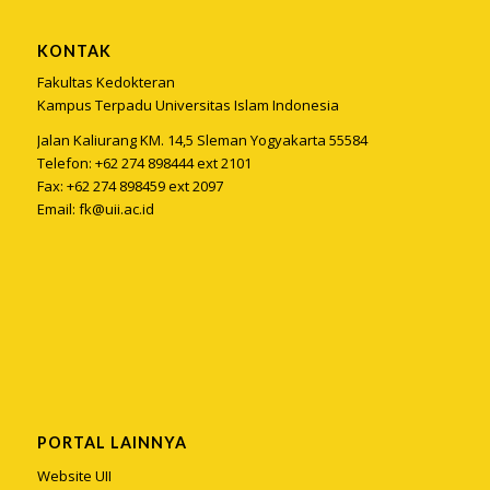
KONTAK
Fakultas Kedokteran
Kampus Terpadu Universitas Islam Indonesia
Jalan Kaliurang KM. 14,5 Sleman Yogyakarta 55584
Telefon: +62 274 898444 ext 2101
Fax: +62 274 898459 ext 2097
Email:
fk@uii.ac.id
PORTAL LAINNYA
Website UII