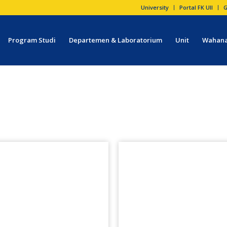
University
Portal FK UII
G
Program Studi
Departemen & Laboratorium
Unit
Wahana