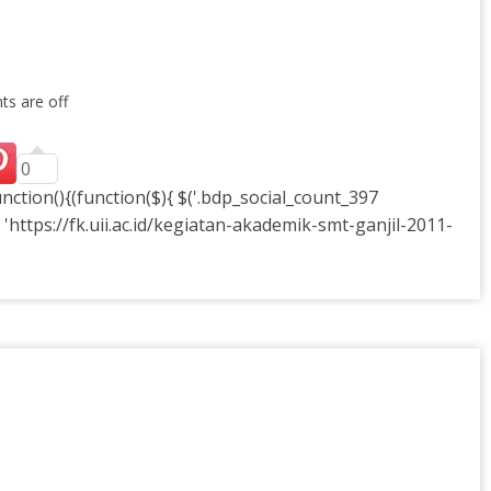
s are off
0