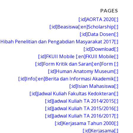
PAGES
[:id]AORTA 2020[:]
[:id]Beasiswa[:en]Scholarship[:]
[:id]Data Dosen[:]
 Hibah Penelitian dan Pengabdian Masyarakat 2017[:]
[:id]Download[:]
[:id]FKUII Mobile [:en]FKUII Mobile[:]
[:id]Form Kritik dan Saran[:en]Form [:]
[:id]Human Anatomy Museum[:]
[:id]Info[:en]Berita dan Informasi Akademik[:]
[:id]Isian Mahasiswa[:]
[:id]Jadwal Kuliah Fakultas Kedokteran[:]
[:id]Jadwal Kuliah TA 2014/2015[:]
[:id]Jadwal Kuliah TA 2015/2016[:]
[:id]Jadwal Kuliah TA 2016/2017[:]
[:id]Kerjasama Tahun 2000[:]
[:id]Kerjasama[:]