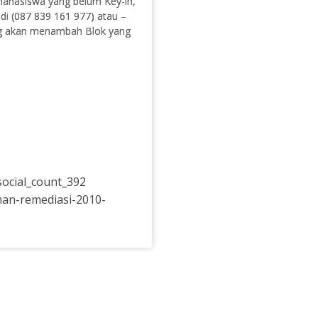
ahasiswa yang belum Key-in,
di (087 839 161 977) atau –
ng akan menambah Blok yang