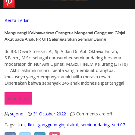
Berita Terkini
Mengurangi Kekhawatiran Orangtua Mengenai Gangguan Ginjal
Akut pada Anak, FK UII Selenggarakan Seminar Daring
dr. RR. Dewi Sitoresmi A., Sp.A dan Dr. Apt. Oktavia Indrati,
S.Farm., M.Sc. sebagai narasumber seminar daring bersama
moderator: dr. Nur Aini Djunet, M.Gizi, FINEM Kaliurang (31/10)
— Akhir-akhir ini muncul berita yang membuat orangtua,
khususnya yang mempunyai anak balita merasa resah.
Diberitakan bahwa sebanyak 245 anak Indonesia (per tanggal
Read More
sujono
31 October 2022
Comments are off
Tags:
fk uii
,
fkuii
,
gangguan ginjal akut
,
seminar daring
,
seri 07