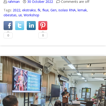
rahman
30 October 2022
Comments are off
Tags:
2022
,
ekstraksi
,
fk
,
fkuii
,
Gen
,
isolasi RNA
,
lemak
,
obesitas
,
uii
,
Workshop
0
0