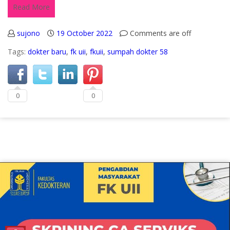
Read More
sujono
19 October 2022
Comments are off
Tags:
dokter baru
,
fk uii
,
fkuii
,
sumpah dokter 58
0
0