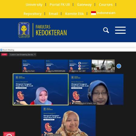
University
Portal FK UII
Gateway
Courses
Indonesian
Repository
Email
Komite Etik