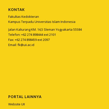
KONTAK
Fakultas Kedokteran
Kampus Terpadu Universitas Islam Indonesia
Jalan Kaliurang KM. 14,5 Sleman Yogyakarta 55584
Telefon: +62 274 898444 ext 2101
Fax: +62 274 898459 ext 2097
Email:
fk@uii.ac.id
PORTAL LAINNYA
Website UII