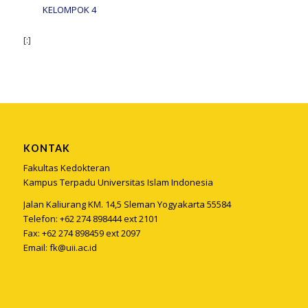
KELOMPOK 4
[:]
KONTAK
Fakultas Kedokteran
Kampus Terpadu Universitas Islam Indonesia
Jalan Kaliurang KM. 14,5 Sleman Yogyakarta 55584
Telefon: +62 274 898444 ext 2101
Fax: +62 274 898459 ext 2097
Email:
fk@uii.ac.id