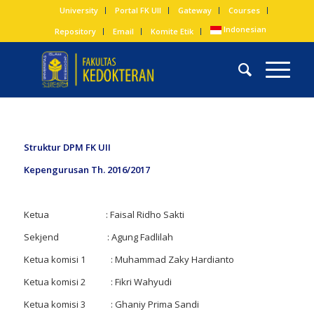
University
Portal FK UII
Gateway
Courses
Indonesian
Repository
Email
Komite Etik
Struktur DPM FK UII
Kepengurusan Th. 2016/2017
Ketua : Faisal Ridho Sakti
Sekjend : Agung Fadlilah
Ketua komisi 1 : Muhammad Zaky Hardianto
Ketua komisi 2 : Fikri Wahyudi
Ketua komisi 3 : Ghaniy Prima Sandi