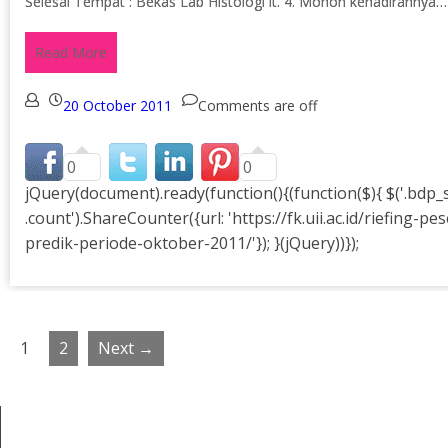
Selesai Tempat : Bekas Lab Histologi lt. 4. Mohon kehadirannya
Read More
20 October 2011
Comments are off
0
0
1
2
Next →