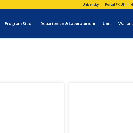
University
Portal FK UII
G
Program Studi
Departemen & Laboratorium
Unit
Wahana