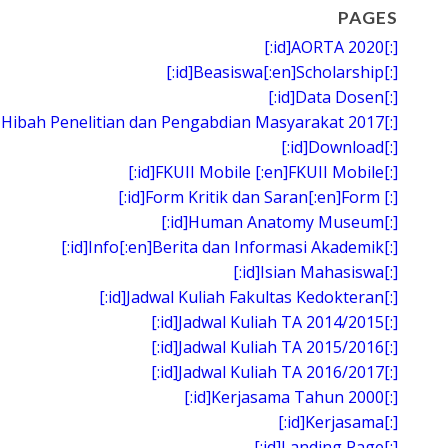
PAGES
[:id]AORTA 2020[:]
[:id]Beasiswa[:en]Scholarship[:]
[:id]Data Dosen[:]
 Hibah Penelitian dan Pengabdian Masyarakat 2017[:]
[:id]Download[:]
[:id]FKUII Mobile [:en]FKUII Mobile[:]
[:id]Form Kritik dan Saran[:en]Form [:]
[:id]Human Anatomy Museum[:]
[:id]Info[:en]Berita dan Informasi Akademik[:]
[:id]Isian Mahasiswa[:]
[:id]Jadwal Kuliah Fakultas Kedokteran[:]
[:id]Jadwal Kuliah TA 2014/2015[:]
[:id]Jadwal Kuliah TA 2015/2016[:]
[:id]Jadwal Kuliah TA 2016/2017[:]
[:id]Kerjasama Tahun 2000[:]
[:id]Kerjasama[:]
[:id]Landing Page[:]