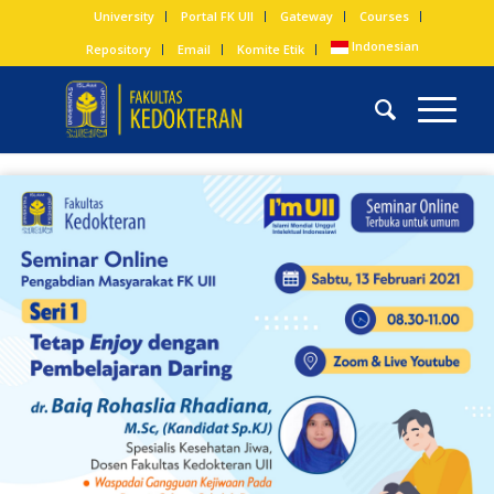
University
Portal FK UII
Gateway
Courses
Indonesian
Repository
Email
Komite Etik