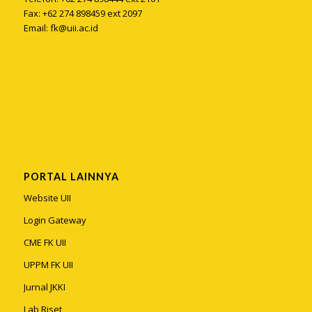
Fax: +62 274 898459 ext 2097
Email:
fk@uii.ac.id
PORTAL LAINNYA
Website UII
Login Gateway
CME FK UII
UPPM FK UII
Jurnal JKKI
Lab Riset