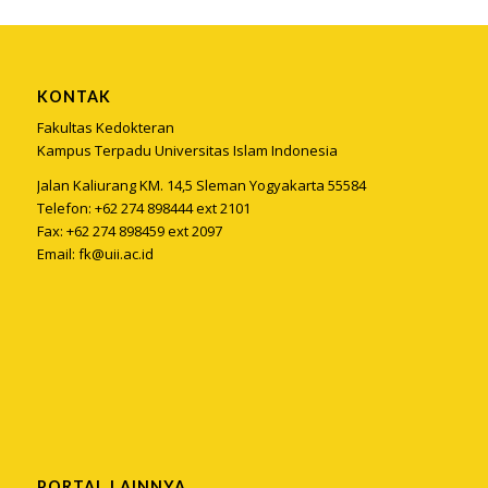
KONTAK
Fakultas Kedokteran
Kampus Terpadu Universitas Islam Indonesia
Jalan Kaliurang KM. 14,5 Sleman Yogyakarta 55584
Telefon: +62 274 898444 ext 2101
Fax: +62 274 898459 ext 2097
Email:
fk@uii.ac.id
PORTAL LAINNYA