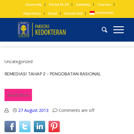
University
Portal FK UII
Gateway
Courses
Indonesian
Repository
Email
Komite Etik
Uncategorized
REMEDIASI TAHAP 2 – PENGOBATAN RASIONAL
Read More
27 August 2013
Comments are off