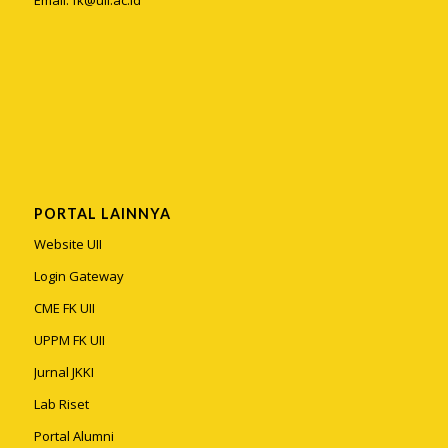
Email:
fk@uii.ac.id
PORTAL LAINNYA
Website UII
Login Gateway
CME FK UII
UPPM FK UII
Jurnal JKKI
Lab Riset
Portal Alumni