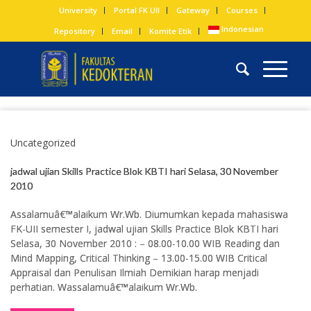
University
Portal FK UII
Gateway
Courses
Indonesian
Repository
Email
Komite Etik
Uncategorized
jadwal ujian Skills Practice Blok KBTI hari Selasa, 30 November
2010
Assalamuâ€™alaikum Wr.Wb. Diumumkan kepada mahasiswa
FK-UII semester I, jadwal ujian Skills Practice Blok KBTI hari
Selasa, 30 November 2010 : – 08.00-10.00 WIB Reading dan
Mind Mapping, Critical Thinking – 13.00-15.00 WIB Critical
Appraisal dan Penulisan Ilmiah Demikian harap menjadi
perhatian. Wassalamuâ€™alaikum Wr.Wb.