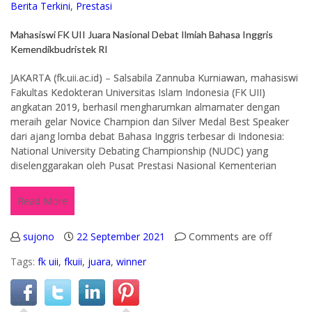
Berita Terkini
,
Prestasi
Mahasiswi FK UII Juara Nasional Debat Ilmiah Bahasa Inggris
Kemendikbudristek RI
JAKARTA (fk.uii.ac.id) – Salsabila Zannuba Kurniawan, mahasiswi
Fakultas Kedokteran Universitas Islam Indonesia (FK UII)
angkatan 2019, berhasil mengharumkan almamater dengan
meraih gelar Novice Champion dan Silver Medal Best Speaker
dari ajang lomba debat Bahasa Inggris terbesar di Indonesia:
National University Debating Championship (NUDC) yang
diselenggarakan oleh Pusat Prestasi Nasional Kementerian
Read More
sujono
22 September 2021
Comments are off
Tags:
fk uii
,
fkuii
,
juara
,
winner