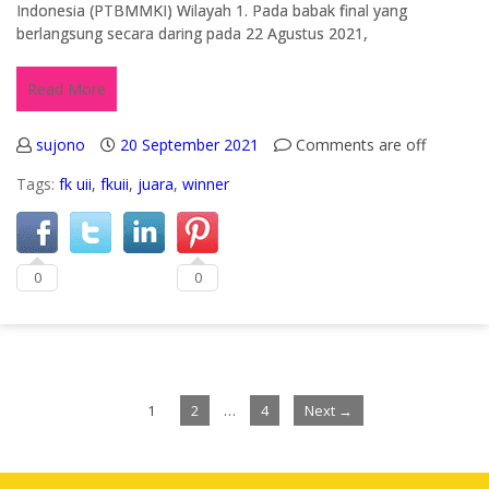
Indonesia (PTBMMKI) Wilayah 1. Pada babak final yang
berlangsung secara daring pada 22 Agustus 2021,
Read More
sujono
20 September 2021
Comments are off
Tags:
fk uii
,
fkuii
,
juara
,
winner
0
0
1
2
…
4
Next →