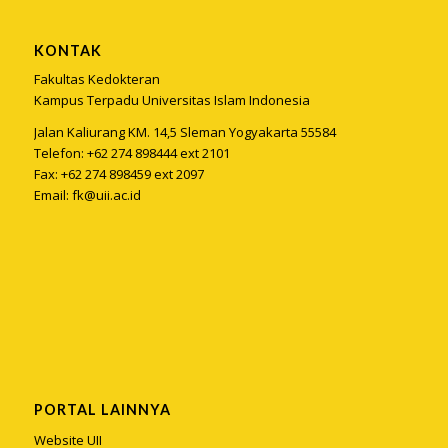
KONTAK
Fakultas Kedokteran
Kampus Terpadu Universitas Islam Indonesia
Jalan Kaliurang KM. 14,5 Sleman Yogyakarta 55584
Telefon: +62 274 898444 ext 2101
Fax: +62 274 898459 ext 2097
Email:
fk@uii.ac.id
PORTAL LAINNYA
Website UII