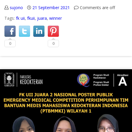
sujono
21 September 2021
Comments are off
Tags:
fk uii
,
fkuii
,
juara
,
winner
0
0