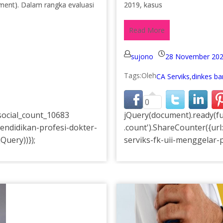
ment). Dalam rangka evaluasi
2019, kasus
Read More
sujono
28 November 20
Tags:
CA Serviks
,
dinkes ba
0