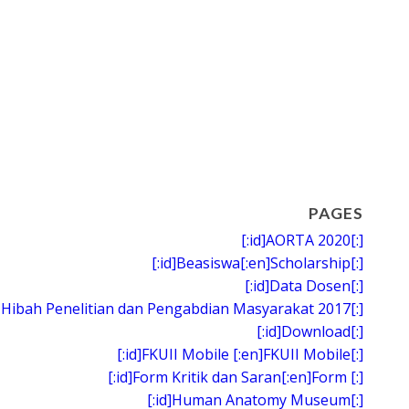
PAGES
[:id]AORTA 2020[:]
[:id]Beasiswa[:en]Scholarship[:]
[:id]Data Dosen[:]
 Hibah Penelitian dan Pengabdian Masyarakat 2017[:]
[:id]Download[:]
[:id]FKUII Mobile [:en]FKUII Mobile[:]
[:id]Form Kritik dan Saran[:en]Form [:]
[:id]Human Anatomy Museum[:]