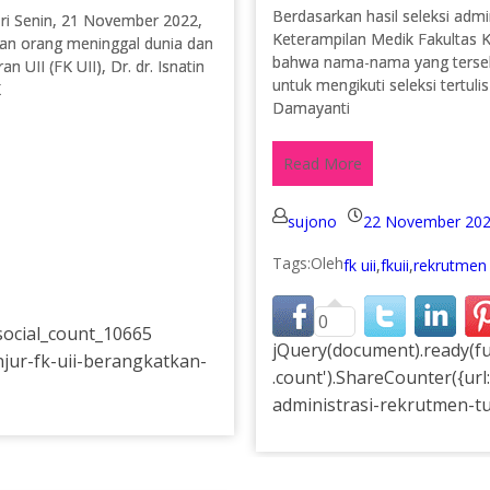
Berdasarkan hasil seleksi admi
ari Senin, 21 November 2022,
Keterampilan Medik Fakultas K
san orang meninggal dunia dan
bahwa nama-nama yang tersebut
UII (FK UII), Dr. dr. Isnatin
untuk mengikuti seleksi tertul
K
Damayanti
Read More
sujono
22 November 20
Tags:
fk uii
,
fkuii
,
rekrutmen 
0