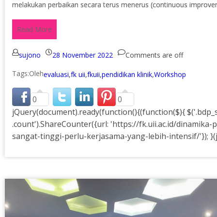
melakukan perbaikan secara terus menerus (continuous improve
Read More
sujono
28 November 2022
Comments are off
Tags:
evaluasi
,
fk uii
,
fkuii
,
pendidikan klinik
,
Workshop
0
0