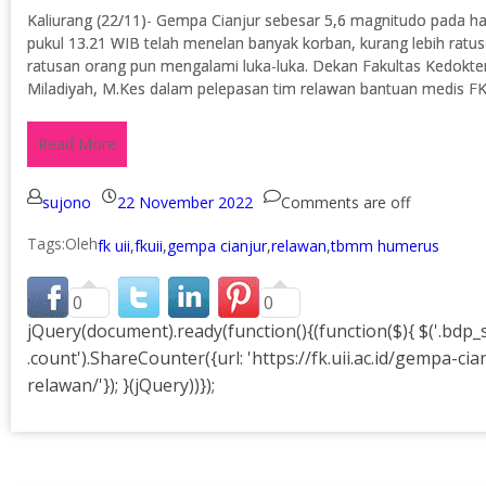
Kaliurang (22/11)- Gempa Cianjur sebesar 5,6 magnitudo pada h
pukul 13.21 WIB telah menelan banyak korban, kurang lebih ratu
ratusan orang pun mengalami luka-luka. Dekan Fakultas Kedokteran 
Miladiyah, M.Kes dalam pelepasan tim relawan bantuan medis F
Read More
sujono
22 November 2022
Comments are off
Tags:
fk uii
,
fkuii
,
gempa cianjur
,
relawan
,
tbmm humerus
0
0