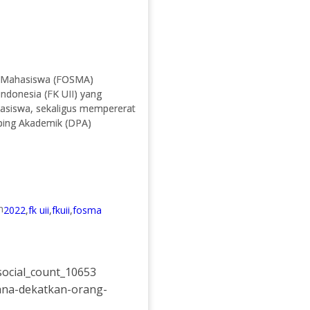
li Mahasiswa (FOSMA)
Indonesia (FK UII) yang
hasiswa, sekaligus mempererat
ing Akademik (DPA)
2022
,
fk uii
,
fkuii
,
fosma