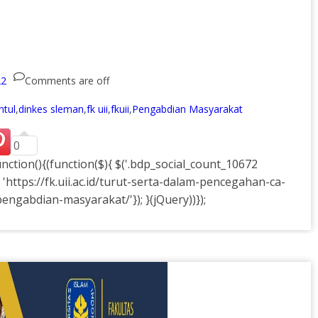
22
Comments are off
ntul
,
dinkes sleman
,
fk uii
,
fkuii
,
Pengabdian Masyarakat
0