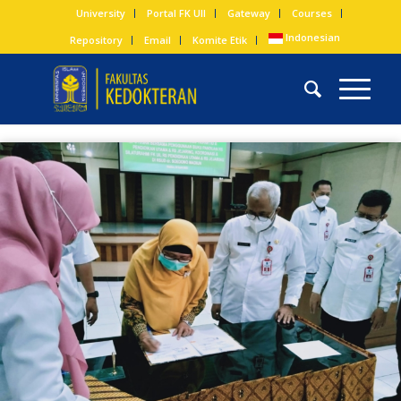
University
Portal FK UII
Gateway
Courses
Indonesian
Repository
Email
Komite Etik