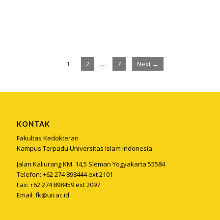
1
2
…
7
Next →
KONTAK
Fakultas Kedokteran
Kampus Terpadu Universitas Islam Indonesia
Jalan Kaliurang KM. 14,5 Sleman Yogyakarta 55584
Telefon: +62 274 898444 ext 2101
Fax: +62 274 898459 ext 2097
Email:
fk@uii.ac.id