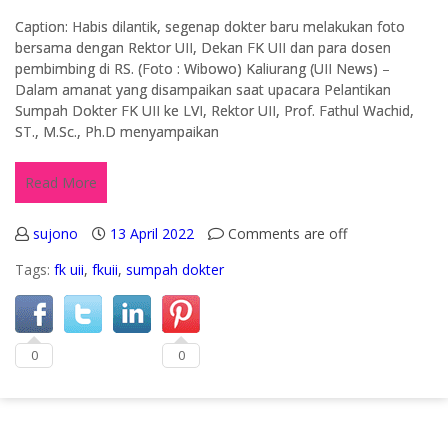
Caption: Habis dilantik, segenap dokter baru melakukan foto
bersama dengan Rektor UII, Dekan FK UII dan para dosen
pembimbing di RS. (Foto : Wibowo) Kaliurang (UII News) –
Dalam amanat yang disampaikan saat upacara Pelantikan
Sumpah Dokter FK UII ke LVI, Rektor UII, Prof. Fathul Wachid,
ST., M.Sc., Ph.D menyampaikan
Read More
sujono
13 April 2022
Comments are off
Tags:
fk uii
,
fkuii
,
sumpah dokter
0
0