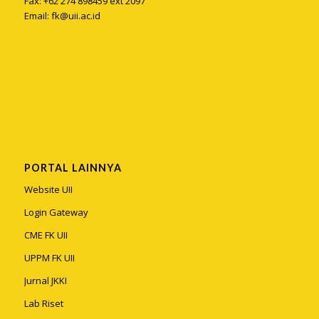
Fax: +62 274 898459 ext 2097
Email:
fk@uii.ac.id
PORTAL LAINNYA
Website UII
Login Gateway
CME FK UII
UPPM FK UII
Jurnal JKKI
Lab Riset