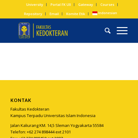
University
Portal FK UII
Gateway
Courses
Indonesian
Repository
Email
Komite Etik
KONTAK
Fakultas Kedokteran
Kampus Terpadu Universitas Islam Indonesia
Jalan Kaliurang KM. 14,5 Sleman Yogyakarta 55584
Telefon: +62 274 898444 ext 2101