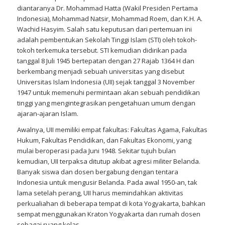
diantaranya Dr. Mohammad Hatta (Wakil Presiden Pertama
Indonesia), Mohammad Natsir, Mohammad Roem, dan K.H. A.
Wachid Hasyim. Salah satu keputusan dari pertemuan ini
adalah pembentukan Sekolah Tinggi Islam (STI) oleh tokoh-
tokoh terkemuka tersebut. STI kemudian didirikan pada
tanggal 8 Juli 1945 bertepatan dengan 27 Rajab 1364 H dan
berkembang menjadi sebuah universitas yang disebut
Universitas Islam Indonesia (UII) sejak tanggal 3 November
1947 untuk memenuhi permintaan akan sebuah pendidikan
tinggi yang mengintegrasikan pengetahuan umum dengan
ajaran-ajaran Islam.
Awalnya, UII memiliki empat fakultas: Fakultas Agama, Fakultas
Hukum, Fakultas Pendidikan, dan Fakultas Ekonomi, yang
mulai beroperasi pada Juni 1948. Sekitar tujuh bulan
kemudian, UII terpaksa ditutup akibat agresi militer Belanda.
Banyak siswa dan dosen bergabung dengan tentara
Indonesia untuk mengusir Belanda. Pada awal 1950-an, tak
lama setelah perang, UII harus memindahkan aktivitas
perkualiahan di beberapa tempat di kota Yogyakarta, bahkan
sempat menggunakan Kraton Yogyakarta dan rumah dosen
sebagai ruang kelas.