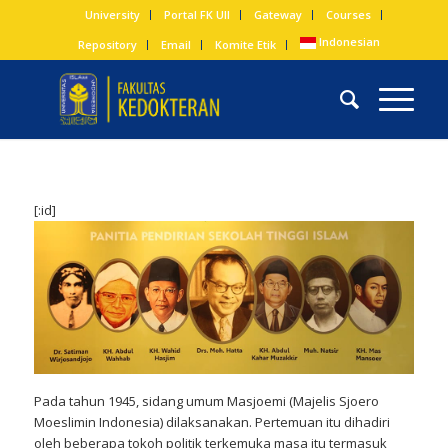
University
Portal FK UII
Gateway
Courses
Indonesian
Repository
Email
Komite Etik
[:id]
Pada tahun 1945, sidang umum Masjoemi (Majelis Sjoero
Moeslimin Indonesia) dilaksanakan. Pertemuan itu dihadiri
oleh beberapa tokoh politik terkemuka masa itu termasuk