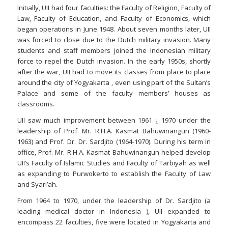
Initially, UII had four faculties: the Faculty of Religion, Faculty of
Law, Faculty of Education, and Faculty of Economics, which
began operations in June 1948. About seven months later, UII
was forced to close due to the Dutch military invasion. Many
students and staff members joined the Indonesian military
force to repel the Dutch invasion. In the early 1950s, shortly
after the war, UII had to move its classes from place to place
around the city of Yogyakarta , even using part of the Sultan’s
Palace and some of the faculty members’ houses as
classrooms.
UII saw much improvement between 1961 ¿ 1970 under the
leadership of Prof. Mr. R.H.A. Kasmat Bahuwinangun (1960-
1963) and Prof. Dr. Dr. Sardjito (1964-1970). During his term in
office, Prof. Mr. R.H.A. Kasmat Bahuwinangun helped develop
UII’s Faculty of Islamic Studies and Faculty of Tarbiyah as well
as expanding to Purwokerto to establish the Faculty of Law
and Syari’ah.
From 1964 to 1970, under the leadership of Dr. Sardjito (a
leading medical doctor in Indonesia ), UII expanded to
encompass 22 faculties, five were located in Yogyakarta and