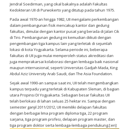
Jendral Soedirman, yang cikal bakalnya adalah Fakultas
Kedokteran UII di Purwokerto yang ditutup pada tahun 1975.
Pada awal 1970-an hingga 1982, UII mengalami perkembangan
dalam pembangunan fisik mencakup kantor dan gedung
fakultas, dimulai dengan kantor pusat yang berada di Jalan Cik
di Tiro. Pembangunan gedung ini kemudian diikuti dengan
pengembangan tiga kampus lain yang terletak di sejumlah
lokasi di kota Yogyakarta. Selama periode ini, beberapa
fakultas di UII juga mulai memperoleh status akreditasi dan
juga memprakarsai kolaborasi dengan lembaga baik nasional
maupun internasional, seperti Universitas Gadjah Mada, King
Abdul Aziz University Arab Saudi, dan The Asia Foundation.
Sejak awal 1990-an sampai saat ini, UII telah mengembangkan
kampus terpadu yang terletak di Kabupaten Sleman, di bagian
utara Propinsi DI Yogyakarta. Sebagian besar fakultas UII
telah berlokasi di lahan seluas 25 hektar ini. Sampai dengan
semester ganjil 2011/2012, UII memiliki delapan fakultas
dengan berbagai lima program diploma tiga, 22 program
sarjana, tiga program profesi, delapan program master, dan
tiga program doktor serta lembaga-lembaga pendukung.[:en]