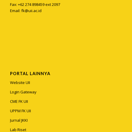
Fax: +62 274 898459 ext 2097
Email:
fk@uii.ac.id
PORTAL LAINNYA
Website UII
Login Gateway
CME FK UII
UPPM FK UII
Jurnal JKKI
Lab Riset