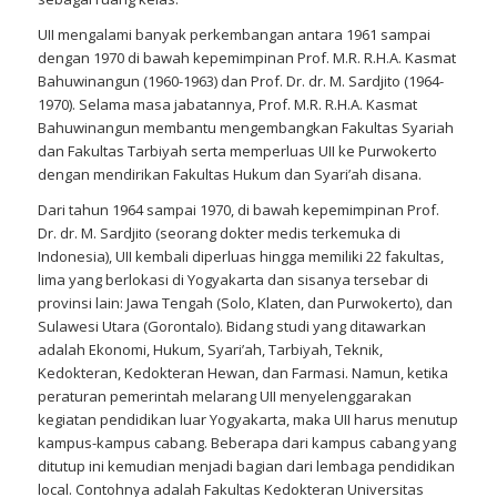
UII mengalami banyak perkembangan antara 1961 sampai
dengan 1970 di bawah kepemimpinan Prof. M.R. R.H.A. Kasmat
Bahuwinangun (1960-1963) dan Prof. Dr. dr. M. Sardjito (1964-
1970). Selama masa jabatannya, Prof. M.R. R.H.A. Kasmat
Bahuwinangun membantu mengembangkan Fakultas Syariah
dan Fakultas Tarbiyah serta memperluas UII ke Purwokerto
dengan mendirikan Fakultas Hukum dan Syari’ah disana.
Dari tahun 1964 sampai 1970, di bawah kepemimpinan Prof.
Dr. dr. M. Sardjito (seorang dokter medis terkemuka di
Indonesia), UII kembali diperluas hingga memiliki 22 fakultas,
lima yang berlokasi di Yogyakarta dan sisanya tersebar di
provinsi lain: Jawa Tengah (Solo, Klaten, dan Purwokerto), dan
Sulawesi Utara (Gorontalo). Bidang studi yang ditawarkan
adalah Ekonomi, Hukum, Syari’ah, Tarbiyah, Teknik,
Kedokteran, Kedokteran Hewan, dan Farmasi. Namun, ketika
peraturan pemerintah melarang UII menyelenggarakan
kegiatan pendidikan luar Yogyakarta, maka UII harus menutup
kampus-kampus cabang. Beberapa dari kampus cabang yang
ditutup ini kemudian menjadi bagian dari lembaga pendidikan
local. Contohnya adalah Fakultas Kedokteran Universitas