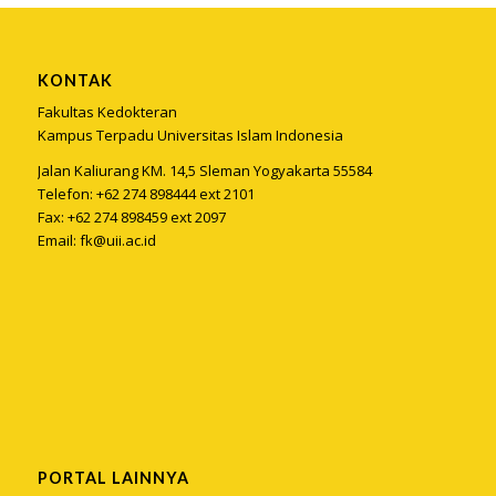
KONTAK
Fakultas Kedokteran
Kampus Terpadu Universitas Islam Indonesia
Jalan Kaliurang KM. 14,5 Sleman Yogyakarta 55584
Telefon: +62 274 898444 ext 2101
Fax: +62 274 898459 ext 2097
Email:
fk@uii.ac.id
PORTAL LAINNYA