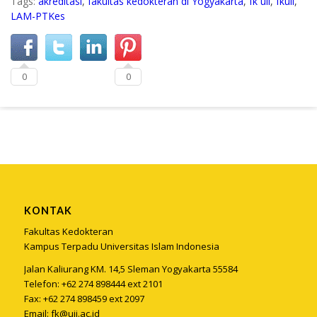
Tags:
akreditasi
,
fakultas kedokteran di Yogyakarta
,
fk uii
,
fkuii
,
LAM-PTKes
0
0
KONTAK
Fakultas Kedokteran
Kampus Terpadu Universitas Islam Indonesia
Jalan Kaliurang KM. 14,5 Sleman Yogyakarta 55584
Telefon: +62 274 898444 ext 2101
Fax: +62 274 898459 ext 2097
Email:
fk@uii.ac.id