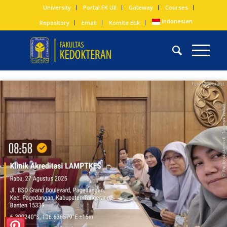
University
Portal FK UII
Gateway
Courses
Indonesian
Repository
Email
Komite Etik