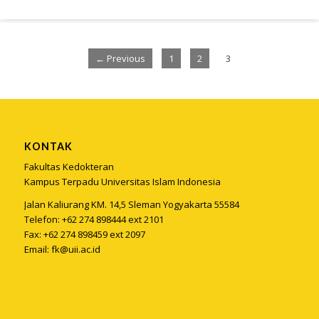
← Previous
1
2
3
KONTAK
Fakultas Kedokteran
Kampus Terpadu Universitas Islam Indonesia
Jalan Kaliurang KM. 14,5 Sleman Yogyakarta 55584
Telefon: +62 274 898444 ext 2101
Fax: +62 274 898459 ext 2097
Email:
fk@uii.ac.id