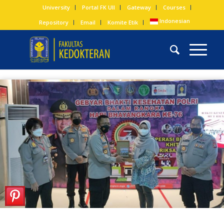
University
Portal FK UII
Gateway
Courses
Indonesian
Repository
Email
Komite Etik