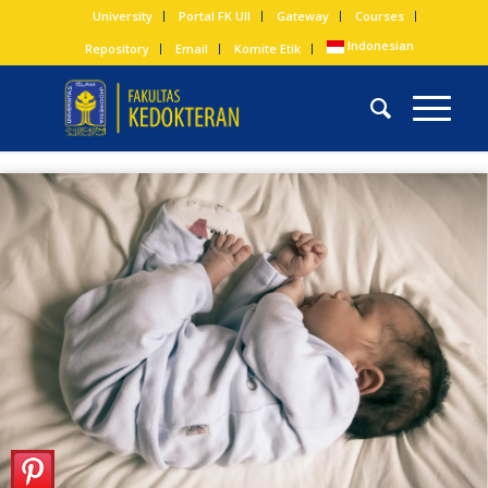
University
Portal FK UII
Gateway
Courses
Indonesian
Repository
Email
Komite Etik