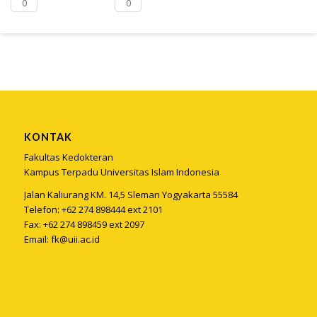
0
0
KONTAK
Fakultas Kedokteran
Kampus Terpadu Universitas Islam Indonesia
Jalan Kaliurang KM. 14,5 Sleman Yogyakarta 55584
Telefon: +62 274 898444 ext 2101
Fax: +62 274 898459 ext 2097
Email:
fk@uii.ac.id