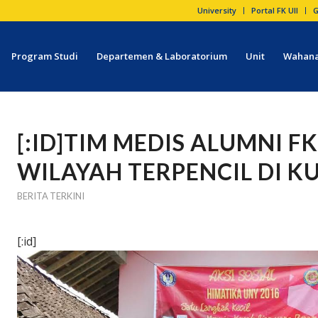
University
Portal FK UII
G
Program Studi
Departemen & Laboratorium
Unit
Wahana
[:ID]TIM MEDIS ALUMNI FK
WILAYAH TERPENCIL DI K
BERITA TERKINI
[:id]