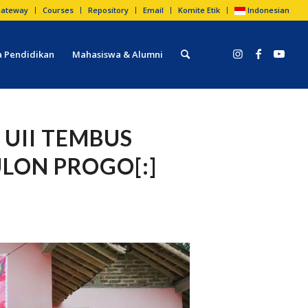
ateway
Courses
Repository
Email
Komite Etik
Indonesian
 Pendidikan
Mahasiswa & Alumni
 UII TEMBUS
ULON PROGO[:]