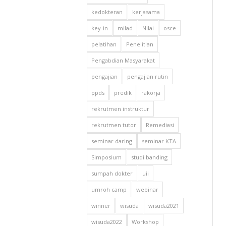
kedokteran
kerjasama
key-in
milad
Nilai
osce
pelatihan
Penelitian
Pengabdian Masyarakat
pengajian
pengajian rutin
ppds
predik
rakorja
rekrutmen instruktur
rekrutmen tutor
Remediasi
seminar daring
seminar KTA
Simposium
studi banding
sumpah dokter
uii
umroh camp
webinar
winner
wisuda
wisuda2021
wisuda2022
Workshop