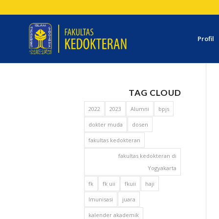
Profil
TAG CLOUD
2022
2023
Alumni
bpjs
dokter muda
dosen
fakultas kedokteran
fakultas kedokteran di
Yogyakarta
fk
fk uii
fkuii
haji
Imunisasi
juara
kalender akademik