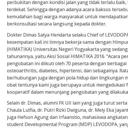
perbukitan dengan kondisi jalan yang tidak terlalu ba
terdekat. Sehingga dengan adanya acara baksos terse
kemudahan bagi warga masyarakat untuk mendapatkan 
berkonsultasi secara langsung kepada dokter.
Dokter Dimas Satya Hendarta selaku Chief of LEVODOP
kesempatan kali ini timnya bekerja sama dengan Himp
(HIMATIKA) Universitas Negeri Yogyakarta yang sedan
tahunannya, yaitu Aksi Sosial HIMATIKA 2016. “Acara p
pengobatan ini diikuti oleh 70 peserta dengan berbagai u
osteoarthritis, diabetes, hipertensi, dan sebagainya. Ra
berhubungan juga dengan pola hidup dan lingkungan m
obat tentunya kami juga berupaya untuk mengedukasi f
kooperatif dalam menunjang pengobatan yang dilakukan
Selain dr. Dimas, alumni FK UII lain yang juga turut serta
Chaula Lutfia, dr. Putri Rizki Dwiguna, dr. Mely Eka Jayant
juga Hefson Agung dan Irfaanstio, mahasiswa angkatan
student Developmental Program (MDP) LEVODOPA, yang