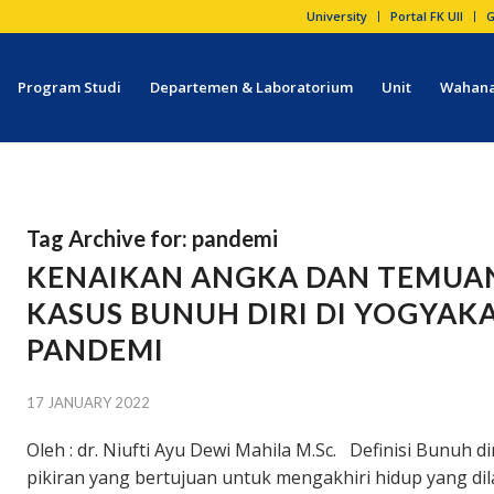
University
Portal FK UII
G
Program Studi
Departemen & Laboratorium
Unit
Wahana
Tag Archive for:
pandemi
KENAIKAN ANGKA DAN TEMUA
KASUS BUNUH DIRI DI YOGYAK
PANDEMI
17 JANUARY 2022
Oleh : dr. Niufti Ayu Dewi Mahila M.Sc. Definisi Bunuh d
pikiran yang bertujuan untuk mengakhiri hidup yang dil