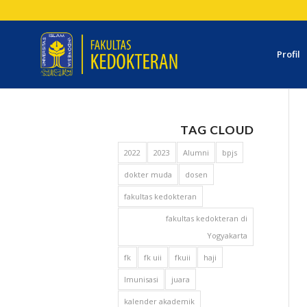
Profil
TAG CLOUD
2022
2023
Alumni
bpjs
dokter muda
dosen
fakultas kedokteran
fakultas kedokteran di
Yogyakarta
fk
fk uii
fkuii
haji
Imunisasi
juara
kalender akademik