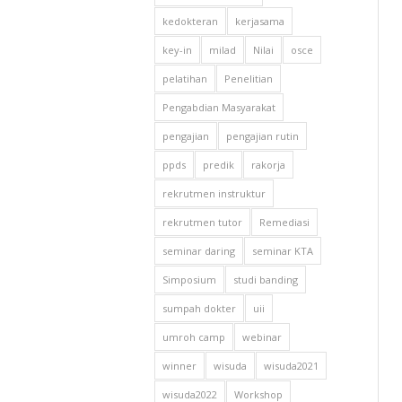
kedokteran
kerjasama
key-in
milad
Nilai
osce
pelatihan
Penelitian
Pengabdian Masyarakat
pengajian
pengajian rutin
ppds
predik
rakorja
rekrutmen instruktur
rekrutmen tutor
Remediasi
seminar daring
seminar KTA
Simposium
studi banding
sumpah dokter
uii
umroh camp
webinar
winner
wisuda
wisuda2021
wisuda2022
Workshop