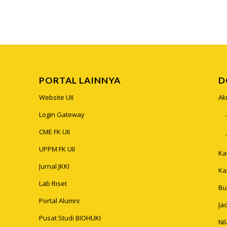
PORTAL LAINNYA
D
Website UII
Ak
Login Gateway
CME FK UII
UPPM FK UII
Ka
Jurnal JKKI
Ka
Lab Riset
Bu
Portal Alumni
Ja
Pusat Studi BIOHUKI
Ni