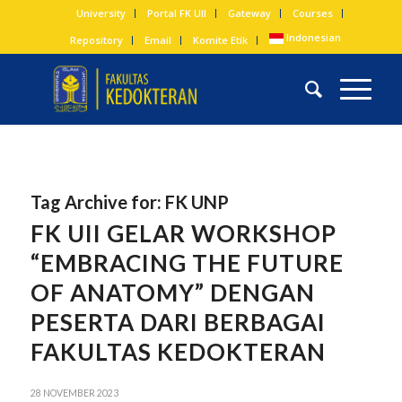
University
Portal FK UII
Gateway
Courses
Indonesian
Repository
Email
Komite Etik
Tag Archive for:
FK UNP
FK UII GELAR WORKSHOP
“EMBRACING THE FUTURE
OF ANATOMY” DENGAN
PESERTA DARI BERBAGAI
FAKULTAS KEDOKTERAN
28 NOVEMBER 2023