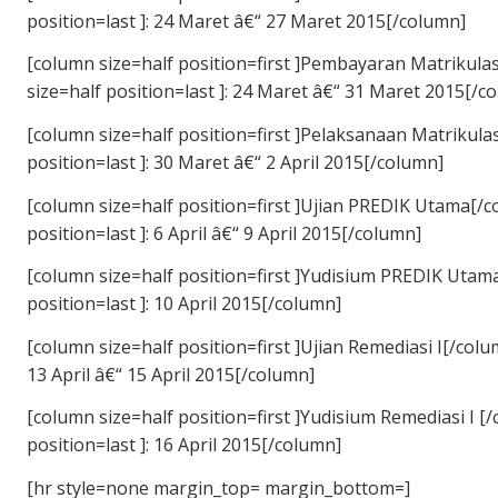
position=last ]: 24 Maret â€“ 27 Maret 2015[/column]
[column size=half position=first ]Pembayaran Matrikula
size=half position=last ]: 24 Maret â€“ 31 Maret 2015[/c
[column size=half position=first ]Pelaksanaan Matrikula
position=last ]: 30 Maret â€“ 2 April 2015[/column]
[column size=half position=first ]Ujian PREDIK Utama[/
position=last ]: 6 April â€“ 9 April 2015[/column]
[column size=half position=first ]Yudisium PREDIK Utam
position=last ]: 10 April 2015[/column]
[column size=half position=first ]Ujian Remediasi I[/colu
13 April â€“ 15 April 2015[/column]
[column size=half position=first ]Yudisium Remediasi I 
position=last ]: 16 April 2015[/column]
[hr style=none margin_top= margin_bottom=]