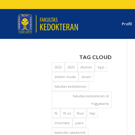
Profil
TAG CLOUD
2022
2023
Alumni
bpjs
dokter muda
dosen
fakultas kedokteran
fakultas kedokteran di
Yogyakarta
fk
fk uii
fkuii
haji
Imunisasi
juara
kalender akademik