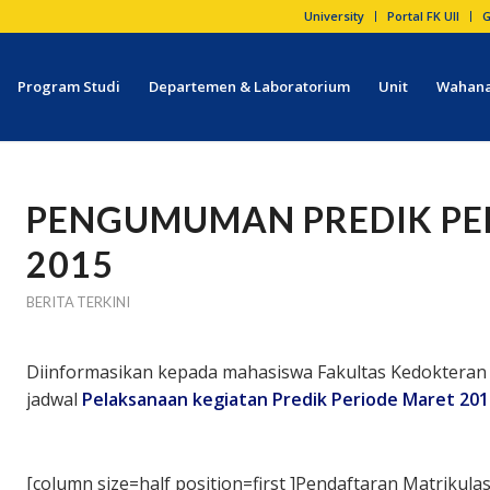
University
Portal FK UII
G
Program Studi
Departemen & Laboratorium
Unit
Wahana
PENGUMUMAN PREDIK PE
2015
BERITA TERKINI
Diinformasikan kepada mahasiswa Fakultas Kedokteran 
jadwal
Pelaksanaan kegiatan Predik Periode Maret 2
[column size=half position=first ]Pendaftaran Matrikulas