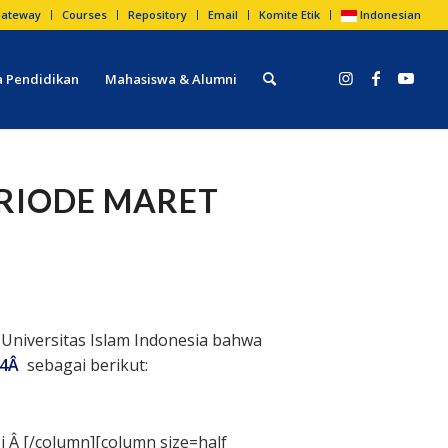
ateway
Courses
Repository
Email
Komite Etik
Indonesian
 Pendidikan
Mahasiswa & Alumni
RIODE MARET
Universitas Islam Indonesia bahwa
014Â
sebagai berikut:
i Â [/column][column size=half