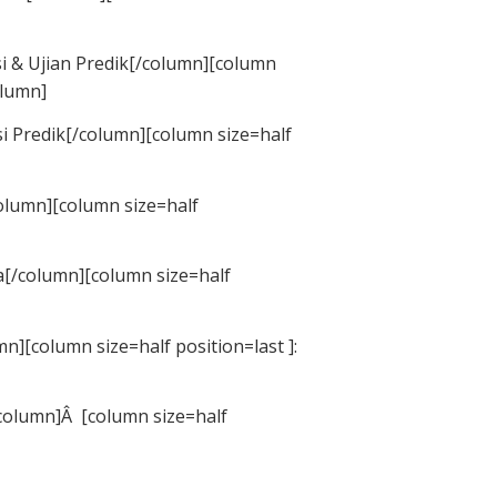
si & Ujian Predik[/column][column
olumn]
si Predik[/column][column size=half
column][column size=half
a[/column][column size=half
mn][column size=half position=last ]:
[/column]Â [column size=half