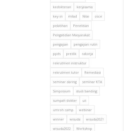
kedokteran
kerjasama
key-in
milad
Nilai
osce
pelatihan
Penelitian
Pengabdian Masyarakat
pengajian
pengajian rutin
ppds
predik
rakorja
rekrutmen instruktur
rekrutmen tutor
Remediasi
seminar daring
seminar KTA
Simposium
studi banding
sumpah dokter
uii
umroh camp
webinar
winner
wisuda
wisuda2021
wisuda2022
Workshop