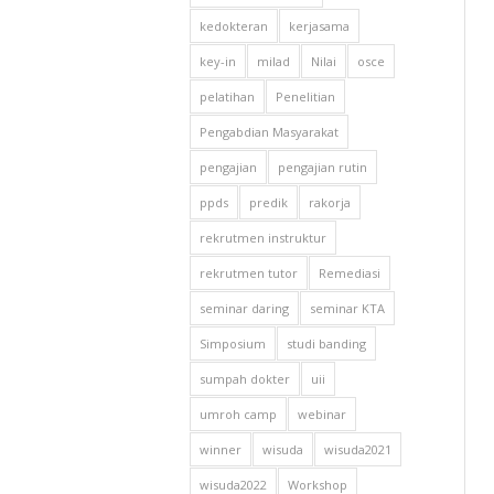
kedokteran
kerjasama
key-in
milad
Nilai
osce
pelatihan
Penelitian
Pengabdian Masyarakat
pengajian
pengajian rutin
ppds
predik
rakorja
rekrutmen instruktur
rekrutmen tutor
Remediasi
seminar daring
seminar KTA
Simposium
studi banding
sumpah dokter
uii
umroh camp
webinar
winner
wisuda
wisuda2021
wisuda2022
Workshop