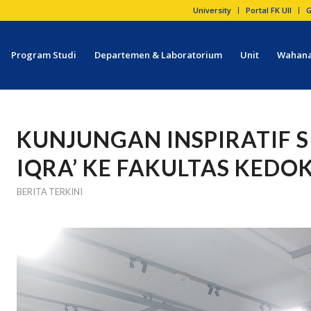
University
Portal FK UII
G
Program Studi
Departemen & Laboratorium
Unit
Wahana
KUNJUNGAN INSPIRATIF 
IQRA’ KE FAKULTAS KEDO
BERITA TERKINI