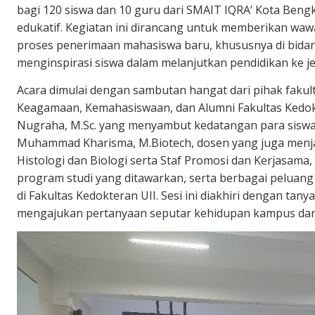
bagi 120 siswa dan 10 guru dari SMAIT IQRA’ Kota Ben
edukatif. Kegiatan ini dirancang untuk memberikan wa
proses penerimaan mahasiswa baru, khususnya di bidan
menginspirasi siswa dalam melanjutkan pendidikan ke jen
Acara dimulai dengan sambutan hangat dari pihak fakul
Keagamaan, Kemahasiswaan, dan Alumni Fakultas Kedokte
Nugraha, M.Sc. yang menyambut kedatangan para siswa d
Muhammad Kharisma, M.Biotech, dosen yang juga menj
Histologi dan Biologi serta Staf Promosi dan Kerjasa
program studi yang ditawarkan, serta berbagai peluang
di Fakultas Kedokteran UII. Sesi ini diakhiri dengan tany
mengajukan pertanyaan seputar kehidupan kampus dan