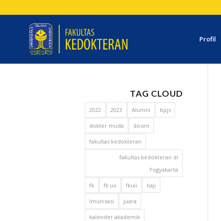
Profil
TAG CLOUD
2022
2023
Alumni
bpjs
dokter muda
dosen
fakultas kedokteran
fakultas kedokteran di
Yogyakarta
fk
fk uii
fkuii
haji
Imunisasi
juara
kalender akademik