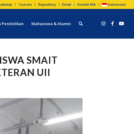
ateway
Courses
Repository
Email
Komite Etik
Indonesian
 Pendidikan
Mahasiswa & Alumni
SISWA SMAIT
KTERAN UII