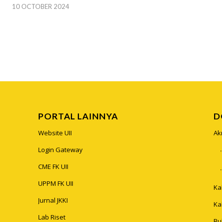
10 OCTOBER 2024
PORTAL LAINNYA
D
Website UII
Ak
Login Gateway
CME FK UII
UPPM FK UII
Ka
Jurnal JKKI
Ka
Lab Riset
Bu