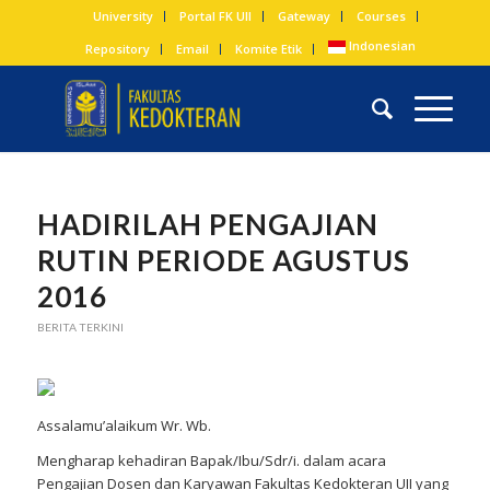
University
Portal FK UII
Gateway
Courses
Indonesian
Repository
Email
Komite Etik
HADIRILAH PENGAJIAN
RUTIN PERIODE AGUSTUS
2016
BERITA TERKINI
Assalamu’alaikum Wr. Wb.
Mengharap kehadiran Bapak/Ibu/Sdr/i. dalam acara
Pengajian Dosen dan Karyawan Fakultas Kedokteran UII yang