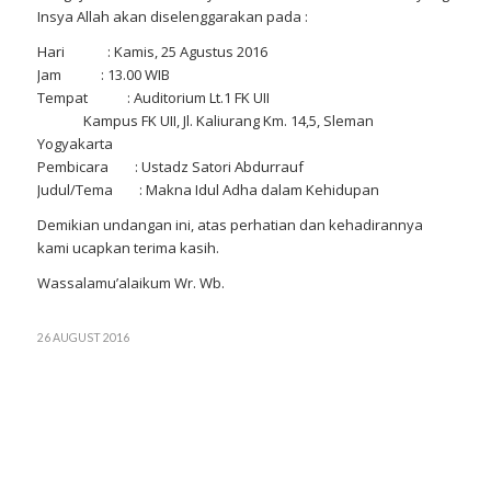
Insya Allah akan diselenggarakan pada :
Hari : Kamis, 25 Agustus 2016
Jam : 13.00 WIB
Tempat : Auditorium Lt.1 FK UII
Kampus FK UII, Jl. Kaliurang Km. 14,5, Sleman
Yogyakarta
Pembicara : Ustadz Satori Abdurrauf
Judul/Tema : Makna Idul Adha dalam Kehidupan
Demikian undangan ini, atas perhatian dan kehadirannya
kami ucapkan terima kasih.
Wassalamu’alaikum Wr. Wb.
26 AUGUST 2016