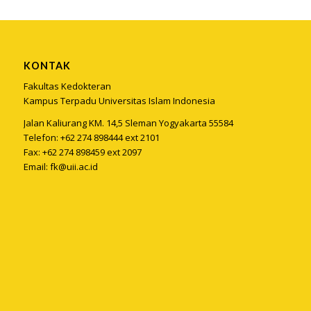
KONTAK
Fakultas Kedokteran
Kampus Terpadu Universitas Islam Indonesia
Jalan Kaliurang KM. 14,5 Sleman Yogyakarta 55584
Telefon: +62 274 898444 ext 2101
Fax: +62 274 898459 ext 2097
Email:
fk@uii.ac.id