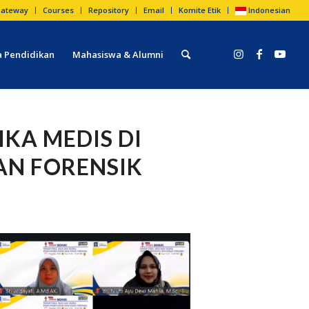
ateway
Courses
Repository
Email
Komite Etik
Indonesian
 Pendidikan
Mahasiswa & Alumni
IKA MEDIS DI
AN FORENSIK