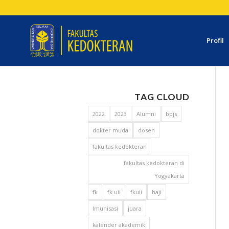
Profil
TAG CLOUD
2022
2023
Alumni
bpjs
dokter muda
dosen
fakultas kedokteran
fakultas kedokteran di
Yogyakarta
fk
fk uii
fkuii
haji
Imunisasi
juara
kalender akademik