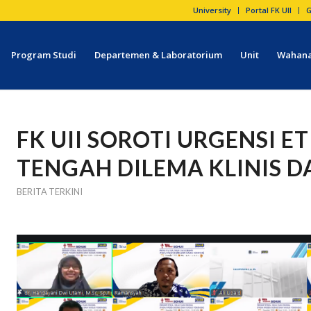
University
Portal FK UII
G
Program Studi
Departemen & Laboratorium
Unit
Wahana
FK UII SOROTI URGENSI ET
TENGAH DILEMA KLINIS D
BERITA TERKINI