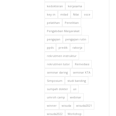
kedokteran
kerjasama
key-in
milad
Nilai
osce
pelatihan
Penelitian
Pengabdian Masyarakat
pengajian
pengajian rutin
ppds
predik
rakorja
rekrutmen instruktur
rekrutmen tutor
Remediasi
seminar daring
seminar KTA
Simposium
studi banding
sumpah dokter
uii
umroh camp
webinar
winner
wisuda
wisuda2021
wisuda2022
Workshop