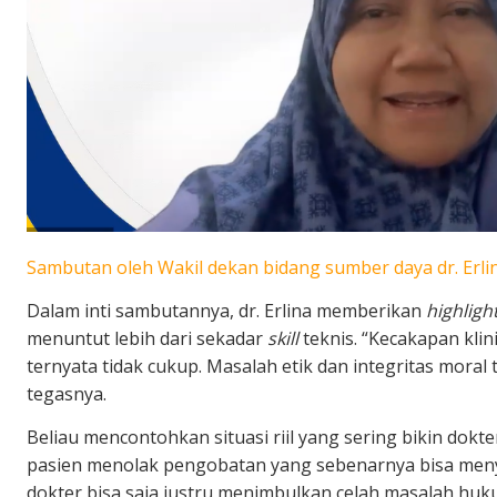
Sambutan oleh Wakil dekan bidang sumber daya dr. Erlina
Dalam inti sambutannya, dr. Erlina memberikan
highligh
menuntut lebih dari sekadar
skill
teknis. “Kecakapan klin
ternyata tidak cukup. Masalah etik dan integritas moral 
tegasnya.
Beliau mencontohkan situasi riil yang sering bikin dokt
pasien menolak pengobatan yang sebenarnya bisa men
dokter bisa saja justru menimbulkan celah masalah hukum