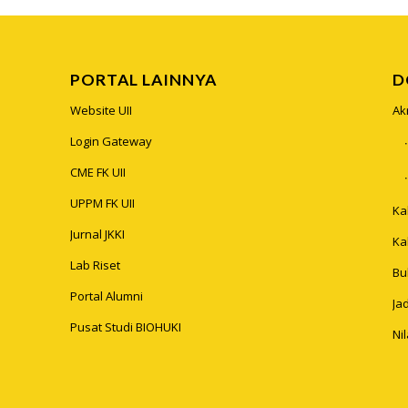
PORTAL LAINNYA
D
Website UII
Ak
Login Gateway
CME FK UII
UPPM FK UII
Ka
Jurnal JKKI
Ka
Lab Riset
Bu
Portal Alumni
Ja
Pusat Studi BIOHUKI
Ni