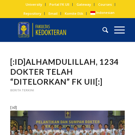
University
Portal FK UII
Gateway
Courses
Indonesian
Repository
Email
Komite Etik
[:ID]ALHAMDULILLAH, 1234
DOKTER TELAH
“DITELORKAN” FK UII[:]
BERITA TERKINI
[:id]