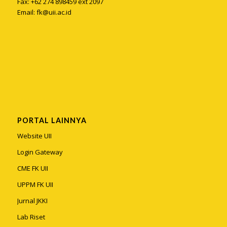
Fax: +62 274 898459 ext 2097
Email:
fk@uii.ac.id
PORTAL LAINNYA
Website UII
Login Gateway
CME FK UII
UPPM FK UII
Jurnal JKKI
Lab Riset