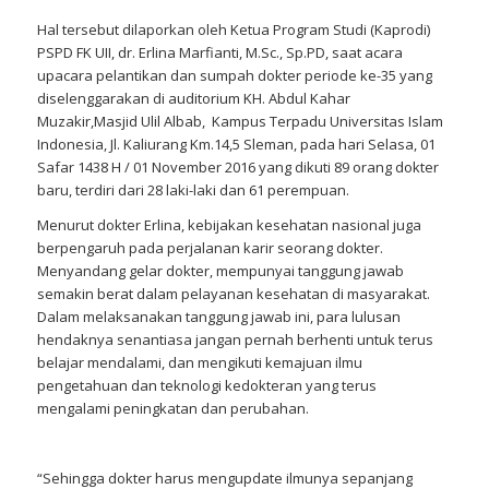
Hal tersebut dilaporkan oleh Ketua Program Studi (Kaprodi)
PSPD FK UII, dr. Erlina Marfianti, M.Sc., Sp.PD, saat acara
upacara pelantikan dan sumpah dokter periode ke-35 yang
diselenggarakan di auditorium KH. Abdul Kahar
Muzakir,Masjid Ulil Albab, Kampus Terpadu Universitas Islam
Indonesia, Jl. Kaliurang Km.14,5 Sleman, pada hari Selasa, 01
Safar 1438 H / 01 November 2016 yang dikuti 89 orang dokter
baru, terdiri dari 28 laki-laki dan 61 perempuan.
Menurut dokter Erlina, kebijakan kesehatan nasional juga
berpengaruh pada perjalanan karir seorang dokter.
Menyandang gelar dokter, mempunyai tanggung jawab
semakin berat dalam pelayanan kesehatan di masyarakat.
Dalam melaksanakan tanggung jawab ini, para lulusan
hendaknya senantiasa jangan pernah berhenti untuk terus
belajar mendalami, dan mengikuti kemajuan ilmu
pengetahuan dan teknologi kedokteran yang terus
mengalami peningkatan dan perubahan.
“Sehingga dokter harus mengupdate ilmunya sepanjang