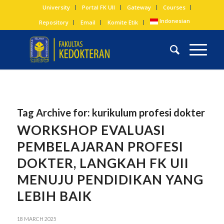
University
Portal FK UII
Gateway
Courses
Indonesian
Repository
Email
Komite Etik
Tag Archive for:
kurikulum profesi dokter
WORKSHOP EVALUASI
PEMBELAJARAN PROFESI
DOKTER, LANGKAH FK UII
MENUJU PENDIDIKAN YANG
LEBIH BAIK
18 MARCH 2025