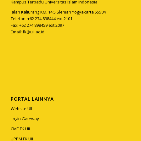
Kampus Terpadu Universitas Islam Indonesia
Jalan Kaliurang KM. 14,5 Sleman Yogyakarta 55584
Telefon: +62 274 898444 ext 2101
Fax: +62 274 898459 ext 2097
Email:
fk@uii.ac.id
PORTAL LAINNYA
Website UII
Login Gateway
CME FK UII
UPPM FK UII