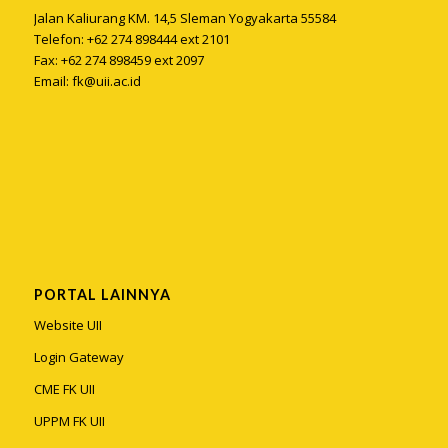
Jalan Kaliurang KM. 14,5 Sleman Yogyakarta 55584
Telefon: +62 274 898444 ext 2101
Fax: +62 274 898459 ext 2097
Email:
fk@uii.ac.id
PORTAL LAINNYA
Website UII
Login Gateway
CME FK UII
UPPM FK UII