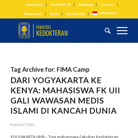
University
Portal FK UII
Gateway
Courses
Indonesian
Repository
Email
Komite Etik
Tag Archive for:
FIMA Camp
DARI YOGYAKARTA KE
KENYA: MAHASISWA FK UII
GALI WAWASAN MEDIS
ISLAMI DI KANCAH DUNIA
8 AUGUST 2025
YOGYAKARTA (8/8) – Tiga mahasiswa Fakultas Kedokteran