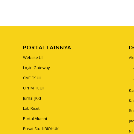
PORTAL LAINNYA
D
Website UII
Ak
Login Gateway
CME FK UII
UPPM FK UII
Ka
Jurnal JKKI
Ka
Lab Riset
Bu
Portal Alumni
Ja
Pusat Studi BIOHUKI
Ni