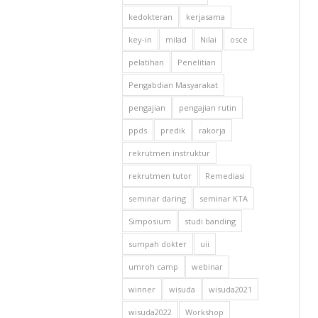
kedokteran
kerjasama
key-in
milad
Nilai
osce
pelatihan
Penelitian
Pengabdian Masyarakat
pengajian
pengajian rutin
ppds
predik
rakorja
rekrutmen instruktur
rekrutmen tutor
Remediasi
seminar daring
seminar KTA
Simposium
studi banding
sumpah dokter
uii
umroh camp
webinar
winner
wisuda
wisuda2021
wisuda2022
Workshop