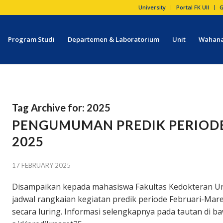
University
Portal FK UII
G
Program Studi
Departemen & Laboratorium
Unit
Wahana
Tag Archive for:
2025
PENGUMUMAN PREDIK PERIODE
2025
17 FEBRUARY 2025
Disampaikan kepada mahasiswa Fakultas Kedokteran Univ
jadwal rangkaian kegiatan predik periode Februari-Mar
secara luring. Informasi selengkapnya pada tautan di ba