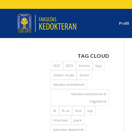
Profil
TAG CLOUD
2022
2023
Alumni
bpjs
dokter muda
dosen
fakultas kedokteran
fakultas kedokteran di
Yogyakarta
fk
fk uii
fkuii
haji
Imunisasi
juara
kalender akademik