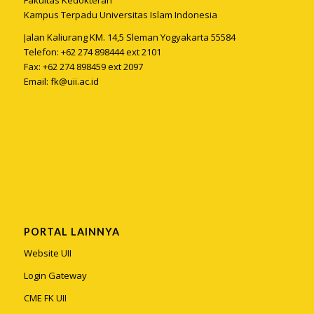
Fakultas Kedokteran
Kampus Terpadu Universitas Islam Indonesia
Jalan Kaliurang KM. 14,5 Sleman Yogyakarta 55584
Telefon: +62 274 898444 ext 2101
Fax: +62 274 898459 ext 2097
Email:
fk@uii.ac.id
PORTAL LAINNYA
Website UII
Login Gateway
CME FK UII