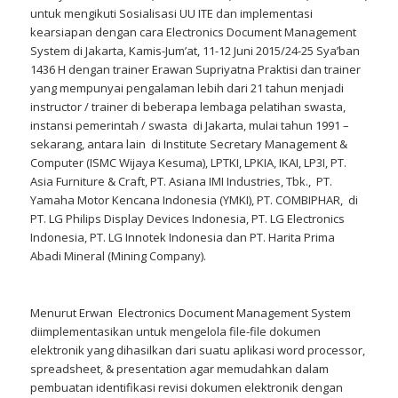
untuk mengikuti Sosialisasi UU ITE dan implementasi
kearsiapan dengan cara Electronics Document Management
System di Jakarta, Kamis-Jum’at, 11-12 Juni 2015/24-25 Sya’ban
1436 H dengan trainer Erawan Supriyatna Praktisi dan trainer
yang mempunyai pengalaman lebih dari 21 tahun menjadi
instructor / trainer di beberapa lembaga pelatihan swasta,
instansi pemerintah / swasta di Jakarta, mulai tahun 1991 –
sekarang, antara lain di Institute Secretary Management &
Computer (ISMC Wijaya Kesuma), LPTKI, LPKIA, IKAI, LP3I, PT.
Asia Furniture & Craft, PT. Asiana IMI Industries, Tbk., PT.
Yamaha Motor Kencana Indonesia (YMKI), PT. COMBIPHAR, di
PT. LG Philips Display Devices Indonesia, PT. LG Electronics
Indonesia, PT. LG Innotek Indonesia dan PT. Harita Prima
Abadi Mineral (Mining Company).
Menurut Erwan Electronics Document Management System
diimplementasikan untuk mengelola file-file dokumen
elektronik yang dihasilkan dari suatu aplikasi word processor,
spreadsheet, & presentation agar memudahkan dalam
pembuatan identifikasi revisi dokumen elektronik dengan