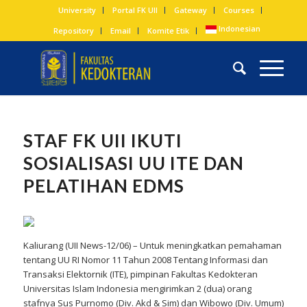
University
Portal FK UII
Gateway
Courses
Indonesian
Repository
Email
Komite Etik
STAF FK UII IKUTI
SOSIALISASI UU ITE DAN
PELATIHAN EDMS
Kaliurang (UII News-12/06) – Untuk meningkatkan pemahaman
tentang UU RI Nomor 11 Tahun 2008 Tentang Informasi dan
Transaksi Elektornik (ITE), pimpinan Fakultas Kedokteran
Universitas Islam Indonesia mengirimkan 2 (dua) orang
stafnya Sus Purnomo (Div. Akd & Sim) dan Wibowo (Div. Umum)