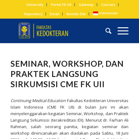
University
Portal FK UII
Gateway
Courses
Indonesian
Repository
Email
Komite Etik
SEMINAR, WORKSHOP, DAN
PRAKTEK LANGSUNG
SIRKUMSISI CME FK UII
Continuing Medical Education
Fakultas Kedokteran Universitas
Islam Indonesia (CME FK UII) di bulan Juni ini akan
menyelenggarakan kegiatan Seminar, Workshop, dan Praktek
Langsung Sirkumsisi (terakreditasi IDI). Menurut dr. Farhan Ali
Rahman, salah seorang panitia, kegiatan seminar dan
workshop direncanakan akan diadakan pada Sabtu, 18 Juni