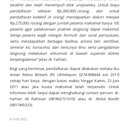
terakhir dan telah menempuh blok uropoetika. Untuk biaya
pendaftaran sebesar Rp.300.000,-/orang, dan untuk
pendaftaran kolektif (4 orang) mendapatkan diskon menjadi
Rp.275.000,-/orang dengan jumlah peserta maksimal hanya 100
peserta agar pelaksanaan praktek langsung dapat maksimal.
Setiap peserta wajib mengisi formulir dan surat pernyataan,
serta mendapatkan berbagai fasilitas, antara lain: sertifikat,
seminar kit, konsumsi, dan tentunya ilmu serta pengalaman
langsung melakukan sirkumsisi di bawah supervisi dokter
berpengalaman”
jelas dr. Farhan.
Bagi yang berminat, pendaftaran dapat dilakukan melalui Ibu
Antari Retno Bintarti (FK UII/telepon 0274-898444 ext 2017)
setiap hari kerja, dengan batas waktu hingga Kamis, 23 Juni
2011 atau jika kuota maksimal telah terpenuhi. Untuk
informasi lebih lanjut dapat menghubungi contact person: dr.
Farhan Ali Rahman (081802731010) atau dr. Abdul Basith
(0817465323).
8 JUNE 2011