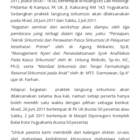
2011, pukul 09.00 – 16.00, bertempat di Ruang Eks Lab Histologi-
PA(lantai 4) Kampus FK UII, Jl. Kaliurang KM 14,5 Yogyakarta.
Sedangkan praktek langsung sirkumsisi akan dilaksanakan
pada Ahad, 26 Juni 2011 dan Sabtu, 2 Juli 2011.
“Kegiatan seminar dan workshop akan diampu oleh tiga
pembicara yang terbagi dalam tiga sesi, yaitu: “Persiapan,
Teknik Sirkumsisi dan Perawatan Pasca Sirkumsisi di Pelayanan
Kesehatan Primer”
oleh dr. Agung Widianto, Sp.B,
“Management Nyeri dan Penatalaksanaan Syok Anafilaksis
Pada Kasus Sirkumsisi”
oleh dr. Untung Widodo, Sp.An, KIC,
Ph.D, serta
“Manfaat Sirkumsisi dan Terapi Farmakologis
Rasional Sirkumsisi pada Anak”
oleh dr. MTS Darmawan, Sp.A”
ujar dr. Farhan.
Adapun kegiatan praktek langsung sirkumsisi akan
dilaksanakan selama dua kali, namun setiap peserta hanya
boleh memilih satu waktu dengan pilihan sebagai berikut:
Ahad, 26 Juni 2011 bertempat di FK UII (kuota 50 peserta) atau
Sabtu, 2 Juli 2011 bertempat di Masjid Diponegoro Komplek
Balai Kota Yogyakarta (kuota 50 peserta).
“Untuk peserta kami membidik dari kalangan dokter, co-ass,
dan mahasiswa kedokteran khususnya mahasiswa tahun