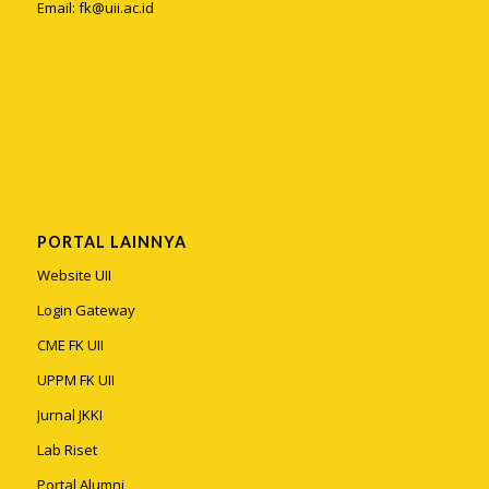
Email:
fk@uii.ac.id
PORTAL LAINNYA
Website UII
Login Gateway
CME FK UII
UPPM FK UII
Jurnal JKKI
Lab Riset
Portal Alumni