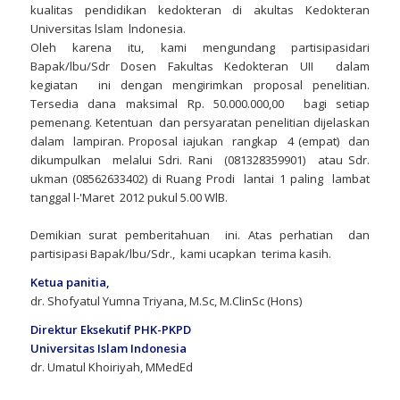
kualitas pendidikan kedokteran di akultas Kedokteran
Universitas lslam lndonesia.
Oleh karena itu, kami mengundang partisipasidari
Bapak/lbu/Sdr Dosen Fakultas Kedokteran UII dalam
kegiatan ini dengan mengirimkan proposal penelitian.
Tersedia dana maksimal Rp. 50.000.000,00 bagi setiap
pemenang. Ketentuan dan persyaratan penelitian dijelaskan
dalam lampiran. Proposal iajukan rangkap 4 (empat) dan
dikumpulkan melalui Sdri. Rani (081328359901) atau Sdr.
ukman (08562633402) di Ruang Prodi lantai 1 paling lambat
tanggal l-'Maret 2012 pukul 5.00 WlB.
Demikian surat pemberitahuan ini. Atas perhatian dan
partisipasi Bapak/lbu/Sdr., kami ucapkan terima kasih.
Ketua panitia,
dr. Shofyatul Yumna Triyana, M.Sc, M.ClinSc (Hons)
Direktur Eksekutif PHK-PKPD
Universitas Islam Indonesia
dr. Umatul Khoiriyah, MMedEd