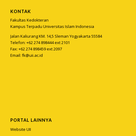
KONTAK
Fakultas Kedokteran
Kampus Terpadu Universitas Islam Indonesia
Jalan Kaliurang KM. 14,5 Sleman Yogyakarta 55584
Telefon: +62 274 898444 ext 2101
Fax: +62 274 898459 ext 2097
Email:
fk@uii.ac.id
PORTAL LAINNYA
Website UII