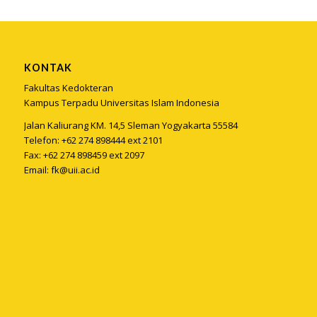
KONTAK
Fakultas Kedokteran
Kampus Terpadu Universitas Islam Indonesia
Jalan Kaliurang KM. 14,5 Sleman Yogyakarta 55584
Telefon: +62 274 898444 ext 2101
Fax: +62 274 898459 ext 2097
Email:
fk@uii.ac.id