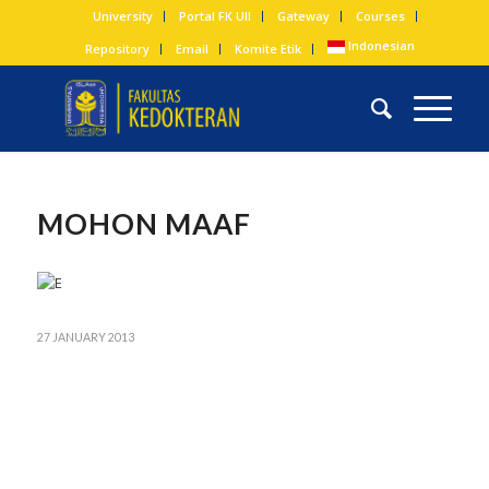
University
Portal FK UII
Gateway
Courses
Indonesian
Repository
Email
Komite Etik
MOHON MAAF
27 JANUARY 2013