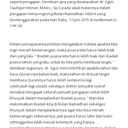
seperti pengajian. Demikian apa yang disampaikan dr. Agus
Taufiqurrohman, M.Kes., Sp.S pada awal materinya dalam
pengajian menyongsong Bulan Ramadhan 1436 H yang
diselenggarakan pada Hari Rabu, 17 Juni 2015 di Auditorium Lt.
1 FK UII.
Dalam pemaparannya beliau mengatakan bahwa apabila kita
ingin meraih kemenangan, maka puasa kita harus lebih baik
dari yang lalu. “ Ibadah puasa kita harus lebih baik dari ibadah
puasa tahun yang lalu, untuk itu kita perlu membuat target, “
demikian tegasnya. dr. Agus mencontohkan apabila tahun lalu
baca Quran-nya belum baik, maka tahun ini di buat target
membaca Qurannya harus lebih sempurna lagi.
Lebih jauh lagi ustadz sekaligus dokter penyakit syaraf
tersebut mengajak seluruh jamaah pengajian untuk lebih
khusyuk dalam menjalankan ibadah puasa. “ Mari kita
maksimalkan ibadah kita di Bulan Ramadhan sekaligus
khusyuk dalam menjalankannya agar kita bisa meraih
kemenangan sebenarnya, Jadi puasa harus lahir dan batin
sehingga kita tidak masuk kelompok yang hanya