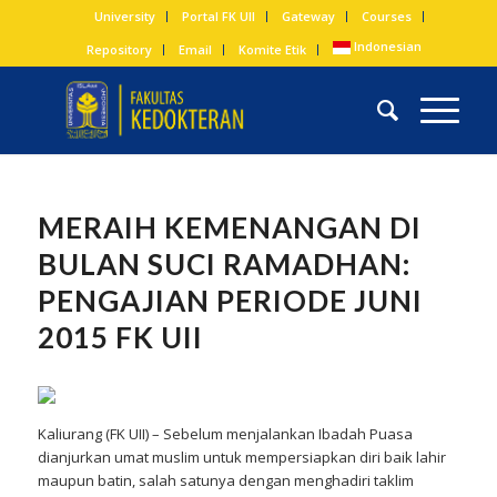
University
Portal FK UII
Gateway
Courses
Indonesian
Repository
Email
Komite Etik
MERAIH KEMENANGAN DI
BULAN SUCI RAMADHAN:
PENGAJIAN PERIODE JUNI
2015 FK UII
Kaliurang (FK UII) – Sebelum menjalankan Ibadah Puasa
dianjurkan umat muslim untuk mempersiapkan diri baik lahir
maupun batin, salah satunya dengan menghadiri taklim