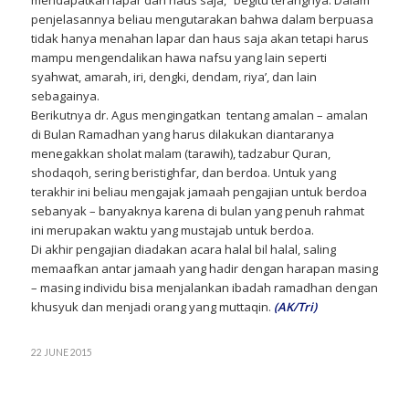
mendapatkan lapar dan haus saja,” begitu terangnya. Dalam
penjelasannya beliau mengutarakan bahwa dalam berpuasa
tidak hanya menahan lapar dan haus saja akan tetapi harus
mampu mengendalikan hawa nafsu yang lain seperti
syahwat, amarah, iri, dengki, dendam, riya’, dan lain
sebagainya.
Berikutnya dr. Agus mengingatkan tentang amalan – amalan
di Bulan Ramadhan yang harus dilakukan diantaranya
menegakkan sholat malam (tarawih), tadzabur Quran,
shodaqoh, sering beristighfar, dan berdoa. Untuk yang
terakhir ini beliau mengajak jamaah pengajian untuk berdoa
sebanyak – banyaknya karena di bulan yang penuh rahmat
ini merupakan waktu yang mustajab untuk berdoa.
Di akhir pengajian diadakan acara halal bil halal, saling
memaafkan antar jamaah yang hadir dengan harapan masing
– masing individu bisa menjalankan ibadah ramadhan dengan
khusyuk dan menjadi orang yang muttaqin.
(AK/Tri)
22 JUNE 2015