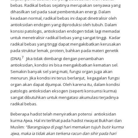
bebas. Radikal bebas sejatinya merupakan senyawa yang
dihasilkan sel pada saat pembentukan energi. Dalam
keadaan normal, radikal bebas ini dapat dinetralisir oleh
antioksidan endogen yang diproduksi oleh tubuh. Dalam
konsisi patologis, antioksidan endogen tidak lagi memadai
untuk menetralisir radikal bebas yang sangat tinggi. Kadar
radikal bebas yang tinggi dapat mengakibatkan kerusakan
pada struktur lemak, protein, bahkan pada materi genetik
7
(DNA).
Jika tidak diimbangi dengan penambahan
antioksidan, kondisi ini bisa mengakibatkan kematian sel.
Semakin banyak sel yang mati, fungsi organ juga akan
menurun. Jika kondisi ini terus berlanjut, kegagalan fungsi
organ akan dapat dijumpai. Oleh karena itu, dalam kondisi
patologis antioksidan eksogen (seperti konsumsi kurma)
sangat dibutuhkan untuk mengatasi akumulasi terjadinya
radikal bebas.
Beberapa hadist telah menyiratkan potensi antioksidan
kurma Ajwa. Hal ini terlihat pada hadist riwayat Bukhari dan
Muslim:
“Barangsiapa di pagi hari memakan tujuh butir kurma
ajwa, maka ia tidak akan terkena racun dan sihir pada hari