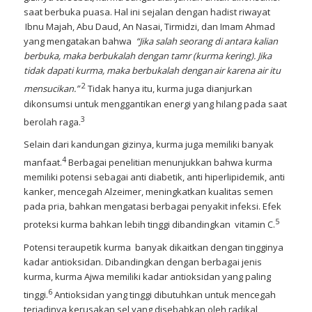
saat berbuka puasa. Hal ini sejalan dengan hadist riwayat
Ibnu Majah, Abu Daud, An Nasai, Tirmidzi, dan Imam Ahmad
yang mengatakan bahwa
“Jika salah seorang di antara kalian
berbuka, maka berbukalah dengan tamr (kurma kering). Jika
tidak dapati kurma, maka berbukalah dengan air karena air itu
2
mensucikan.”
Tidak hanya itu, kurma juga dianjurkan
dikonsumsi untuk menggantikan energi yang hilang pada saat
3
berolah raga.
Selain dari kandungan gizinya, kurma juga memiliki banyak
4
manfaat.
Berbagai penelitian menunjukkan bahwa kurma
memiliki potensi sebagai anti diabetik, anti hiperlipidemik, anti
kanker, mencegah Alzeimer, meningkatkan kualitas semen
pada pria, bahkan mengatasi berbagai penyakit infeksi. Efek
5
proteksi kurma bahkan lebih tinggi dibandingkan vitamin C.
Potensi teraupetik kurma banyak dikaitkan dengan tingginya
kadar antioksidan. Dibandingkan dengan berbagai jenis
kurma, kurma Ajwa memiliki kadar antioksidan yang paling
6
tinggi.
Antioksidan yang tinggi dibutuhkan untuk mencegah
terjadinya kerusakan sel yang disebabkan oleh radikal