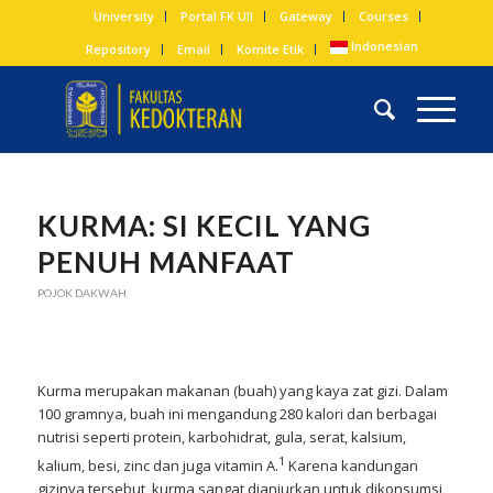
University
Portal FK UII
Gateway
Courses
Indonesian
Repository
Email
Komite Etik
KURMA: SI KECIL YANG
PENUH MANFAAT
POJOK DAKWAH
Kurma merupakan makanan (buah) yang kaya zat gizi. Dalam
100 gramnya, buah ini mengandung 280 kalori dan berbagai
nutrisi seperti protein, karbohidrat, gula, serat, kalsium,
1
kalium, besi, zinc dan juga vitamin A.
Karena kandungan
gizinya tersebut, kurma sangat dianjurkan untuk dikonsumsi