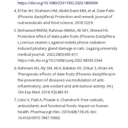
https://doi.org/10.1080/23311932.2020.1809309
El-Far AH, Shaheen HM, Abdel-Daim MM, et al. Date Palm
(Phoenix dactylifera): Protection and remedi. Journal of
nutraceuticals and food science. 2016;1(2):9.
Mohamed RMSM, Rahman MMAA, Ali SKY, Ahmed HS.
Protective effect of date palm fruits (Phoenix Dactylifera
L.) versus vitamin c against mobile phone radiation-
induced pituitary gland damage in rats. zagazig university
medical journal. 2022;28(3):605-611.
https://dx.doi.org/10.21608/zumj.2022.98393.2364
Rahmani AH, Aly SM, Ali H, Babiker AY, Srikar S, Khan AA.
Therapeutic effects of date fruits (Phoenix dactylifera) in
the prevention of diseases via modulation of anti-
inflammatory, anti-oxidant and anti-tumour activity. Int J
Clin Exp Med. 2014;7(3):483-91.
Lobo V, Patil A, Phatak A, Chandra N. Free radicals,
antioxidants and functional foods: Impact on human
health. Pharmacogn Rev. 2010;4(8):118-26. doi:
10.4103/0973-7847.70902.