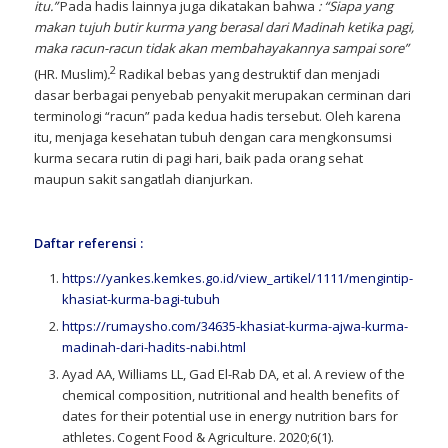
itu.”
Pada hadis lainnya juga dikatakan bahwa
: “Siapa yang
makan tujuh butir kurma yang berasal dari Madinah ketika pagi,
maka racun-racun tidak akan membahayakannya sampai sore”
2
(HR. Muslim)
.
Radikal bebas yang destruktif dan menjadi
dasar berbagai penyebab penyakit merupakan cerminan dari
terminologi “racun” pada kedua hadis tersebut. Oleh karena
itu, menjaga kesehatan tubuh dengan cara mengkonsumsi
kurma secara rutin di pagi hari, baik pada orang sehat
maupun sakit sangatlah dianjurkan.
Daftar referensi :
https://yankes.kemkes.go.id/view_artikel/1111/mengintip-
khasiat-kurma-bagi-tubuh
https://rumaysho.com/34635-khasiat-kurma-ajwa-kurma-
madinah-dari-hadits-nabi.html
Ayad AA, Williams LL, Gad El-Rab DA, et al. A review of the
chemical composition, nutritional and health benefits of
dates for their potential use in energy nutrition bars for
athletes. Cogent Food & Agriculture. 2020;6(1).