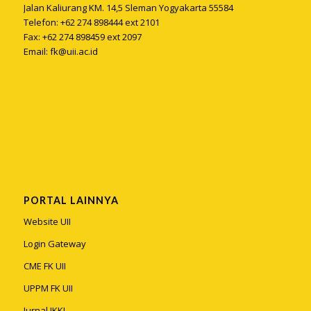
Jalan Kaliurang KM. 14,5 Sleman Yogyakarta 55584
Telefon: +62 274 898444 ext 2101
Fax: +62 274 898459 ext 2097
Email:
fk@uii.ac.id
PORTAL LAINNYA
Website UII
Login Gateway
CME FK UII
UPPM FK UII
Jurnal JKKI