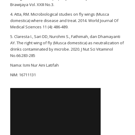
Brawijaya Vol. XXIII No.3.
4. Atta, RM. Microbiological studies on fly wings (Musca
domestica) where disease and treat. 2014. World Journal Of
Medical Sciences 11 (4): 486-489.
5. Claresta I., Sari DD, Nurohmi S., Fathimah, dan Dhamayanti
AY. The right wing of fly (Musca domestica) as neutralization of
drinks contaminated by microbe. 2020. J Nut Sci Vitaminol
No.66:283-285
Nama: Ismi Nur Aini Latifah
NIM: 16711131