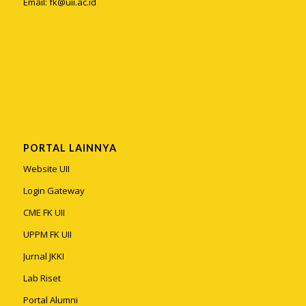
Email:
fk@uii.ac.id
PORTAL LAINNYA
Website UII
Login Gateway
CME FK UII
UPPM FK UII
Jurnal JKKI
Lab Riset
Portal Alumni