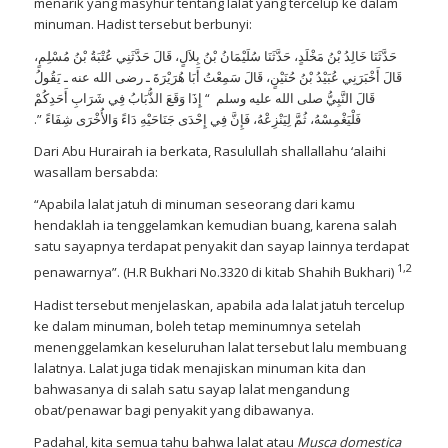
menarik yang masyhur tentang lalat yang tercelup ke dalam
minuman. Hadist tersebut berbunyi:
حَدَّثَنَا خَالِدُ بْنُ مَخْلَدٍ، حَدَّثَنَا سُلَيْمَانُ بْنُ بِلاَلٍ، قَالَ حَدَّثَنِي عُتْبَةُ بْنُ مُسْلِمٍ،
قَالَ أَخْبَرَنِي عُبَيْدُ بْنُ حُنَيْنٍ، قَالَ سَمِعْتُ أَبَا هُرَيْرَةَ ـ رضى الله عنه ـ يَقُولُ
قَالَ النَّبِيُّ صلى الله عليه وسلم ‏ “‏ إِذَا وَقَعَ الذُّبَابُ فِي شَرَابِ أَحَدِكُمْ
فَلْيَغْمِسْهُ، ثُمَّ لِيَنْزِعْهُ، فَإِنَّ فِي إِحْدَى جَنَاحَيْهِ دَاءً وَالأُخْرَى شِفَاءً ‏”‏‏.‏
Dari Abu Hurairah ia berkata, Rasulullah shallallahu ‘alaihi
wasallam bersabda:
“Apabila lalat jatuh di minuman seseorang dari kamu
hendaklah ia tenggelamkan kemudian buang, karena salah
satu sayapnya terdapat penyakit dan sayap lainnya terdapat
1,2
penawarnya”. (H.R Bukhari No.3320 di kitab Shahih Bukhari)
Hadist tersebut menjelaskan, apabila ada lalat jatuh tercelup
ke dalam minuman, boleh tetap meminumnya setelah
menenggelamkan keseluruhan lalat tersebut lalu membuang
lalatnya. Lalat juga tidak menajiskan minuman kita dan
bahwasanya di salah satu sayap lalat mengandung
obat/penawar bagi penyakit yang dibawanya.
Padahal, kita semua tahu bahwa lalat atau
Musca domestica