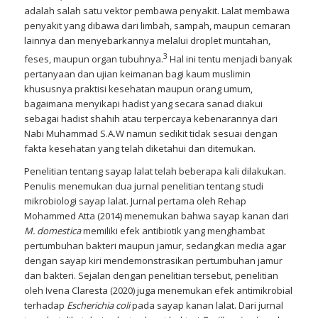
adalah salah satu vektor pembawa penyakit. Lalat membawa
penyakit yang dibawa dari limbah, sampah, maupun cemaran
lainnya dan menyebarkannya melalui droplet muntahan,
3
feses, maupun organ tubuhnya.
Hal ini tentu menjadi banyak
pertanyaan dan ujian keimanan bagi kaum muslimin
khususnya praktisi kesehatan maupun orang umum,
bagaimana menyikapi hadist yang secara sanad diakui
sebagai hadist shahih atau terpercaya kebenarannya dari
Nabi Muhammad S.A.W namun sedikit tidak sesuai dengan
fakta kesehatan yang telah diketahui dan ditemukan.
Penelitian tentang sayap lalat telah beberapa kali dilakukan.
Penulis menemukan dua jurnal penelitian tentang studi
mikrobiologi sayap lalat. Jurnal pertama oleh Rehap
Mohammed Atta (2014) menemukan bahwa sayap kanan dari
M. domestica
memiliki efek antibiotik yang menghambat
pertumbuhan bakteri maupun jamur, sedangkan media agar
dengan sayap kiri mendemonstrasikan pertumbuhan jamur
dan bakteri. Sejalan dengan penelitian tersebut, penelitian
oleh Ivena Claresta (2020) juga menemukan efek antimikrobial
terhadap
Escherichia coli
pada sayap kanan lalat. Dari jurnal