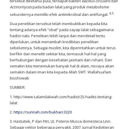
tersebut diketahui pula, terdapat bakteri
Bacillus circulans
dan
Actinomyces
pada badan lalat yang produk metabolisme
4,5
sekundernya memiliki efek antimikrobial dan antifungal.
Dua penelitian tersebut telah membuktikan kepada kita
tentang adanya efek “obat” pada sayap lalat sebagaimana
hadist nabi. Penelitian lebih lanjut dan mendetail tentu
diperlukan, untuk menambah kredibitas penelitian
sebelumnya. Sebagai muslim, kita diperintahkan untuk terus
berfikir dan meneliti sekitar kita, termasuk hal-hal yang
berhubungan dengan kesehatan jasmani dan rohani. Dan
semakin kita menemukan banyak hal di alam, niscaya akan
semakin dalam iman kita kepada Allah SWT. Wallahua’lam
bisshowab
SUMBER:
1. http://www.salamdakwah.com/hadist/25-hadits-tentang-
lalat
2.
https://sunnah.com/bukhari:3320
3. Hastutiek, P dan Fitri, LE. Potensi Musca domesteca Linn.
Sebagai vektor beberapa penyakit. 2007. Jurnal Kedokteran