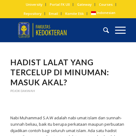
University
Portal FK UII
Gateway
Courses
Indonesian
Repository
Email
Komite Etik
HADIST LALAT YANG
TERCELUP DI MINUMAN:
MASUK AKAL?
POJOK DAKWAH
Nabi Muhammad S.A.W adalah nabi umat islam dan sunnah-
sunnah beliau, baik itu berupa perkataan maupun perbuatan
dijadikan contoh bagi seluruh umat islam. Ada satu hadist