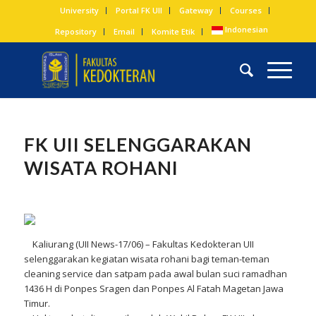
University
Portal FK UII
Gateway
Courses
Indonesian
Repository
Email
Komite Etik
FK UII SELENGGARAKAN
WISATA ROHANI
Kaliurang (UII News-17/06) – Fakultas Kedokteran UII
selenggarakan kegiatan wisata rohani bagi teman-teman
cleaning service dan satpam pada awal bulan suci ramadhan
1436 H di Ponpes Sragen dan Ponpes Al Fatah Magetan Jawa
Timur.