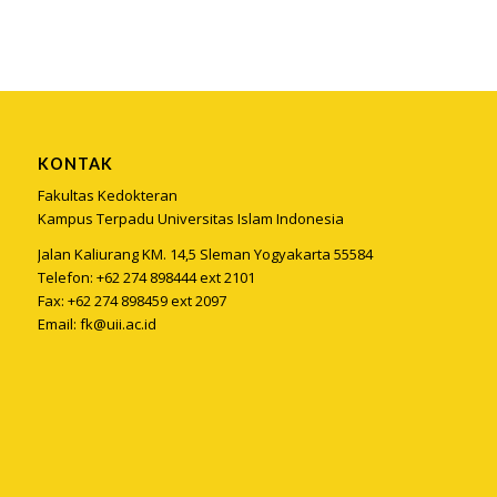
KONTAK
Fakultas Kedokteran
Kampus Terpadu Universitas Islam Indonesia
Jalan Kaliurang KM. 14,5 Sleman Yogyakarta 55584
Telefon: +62 274 898444 ext 2101
Fax: +62 274 898459 ext 2097
Email:
fk@uii.ac.id