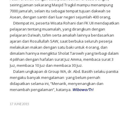
seiring jaman sekarang Masjid Tragkil mampu menampung
7000 jama’ah, selain itu sebagai tempat tujuan dakwah se
Asean, dengan santri dari luar negeri sejumlah 400 orang,
Ditempat ini, peserta Wisata Rohani dari FK UII mendapatkan
pelajaran tentang muamalah, yang dirangkum dengan
pelajaran Da’wah, ta’lim serta amaliah lainnya berdasarkan
ajaran dari Rosullullah SAW, saat berbuka seluruh peserja
melakukan makan dengan satu baki untuk 4 orang, dan
dimalam harinya mengiktui Sholat Tarowih yang terbagi dalam
4 pilihan dengan hafalan surat Juz Amma, membaca surat 3
Juz, membaca 10 Juz dan membaca 30 Juz.
Dalam ungkapan di Group WA, dr. Abd. Basith selaku panitia
mengaku banyak mengalaman yang belum pernah
didapatkan selama ini, “Menarik, menyenangkan dan
menambah pengalaman”, katanya.
Wibowo/Tri
17 JUNE 2015