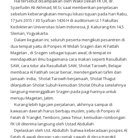
Hal tersebut disampaikan oleh Wakil Dekan FK UII, dr.
Syaefudin Ali Akhmad, M.Sc saat memberikan penjelasan
sebelum keberangkatan menuju lokasi tujuan pada hari Rabu,
17 Juni 2015 / 30 Sya’ban 1436 H di auditorium Lt.1 Fakultas
Kedokteran Universitas Islam Indonesia, Jl. Kaliurang Km.14,5
Sleman, Yogyakarta.
Dalam kegiatan ini, seluruh peserta mengikuti pesantren di
dua tempat yaitu di Ponpes Al Widah Sragen dan Al Fattah
Magetan , di Sragen sebagai tujuan awal, di tempat ini
mendapatkan ilmu bagaimana cara makan seperti Rasullullah
SAW, cara tidur ala Rasullullah SAW, Sholat Tarowih, Belajar
membaca Al Fatihah secar benar, mendengarkan ta’lim dari
Jamaah India, Sholat Tarowih berjamaah, Sholat Thajjut
dilanjutkan Sholat Subuh kemudian Sholat Dhuha setelahnya
langsung meninggalkan Sragen pada pagi harinya untuk
menuju Magetan, Jatim.
Kurang lebih tiga jam perjalanan, akhirnya sampai di
kawasan daerah harus berbaju muslim, yaitu di Ponpes Al
Fatah di Trangkil, Temboro, Jawa Timur, kemudian rombongan
FK UII diterima langsung oleh Ustad Abdullah.
Dijelaskan oleh Ust. Abdulloh bahwa keberadaan pospes Al
Fatah di awali dengan satu petak sawah di desa trangkil,