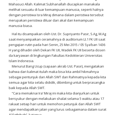
Mahasuci Allah. Kalimat Subhanallah diucapkan manakala
melihat sesuatu di luar kemampuan manusia, seperti halnya
dengan peristiwa Isra Miraj dimana dalam peristiwa tersebut
merupakan peristiwa diluar dari akal dan kemampuan
manusia biasa.
Hal itu disampaikan oleh Ust. Dr. Supriyanto Pasir, S.Ag, M.Ag
saat menyampaikan ceramahnya di auditorium Lt.1 FK UII saat
pengajian rutin pada hari Senin, 25 Mei 2015 / 05 Sya’ban 1436
H yang dihadiri oleh Dekan FK UII, Wadek FK UII beserta dosen
da karyawan di lingkungan Fakultas Kedokteran Universitas
Islam Indonesia.
Menurut Bang Ucup (sapaan akrab Ust. Pasir), mengatakan
bahwa dari kalimat itulah maka bisa kita ambil hikmahnya
sebagai pentunjuk dari Allah SWT dan Rahmatnya kepada kita
semua agar kita selalu dididik, dibimbing untuk berprasangka
baik kepada Allah SWT.
“Cara memaknai Ira’ Miraj ini maka kita dianjurkan untuk
bersyukur dengan melakukan shalat selama 5 waktu atau 17
rakaat setiap hari untuk memohon petunjuk dari Allah SWT
agar mendapatkan jalan yang lurus sebagaimana dalam surat
Al Fathihah”, katanya.