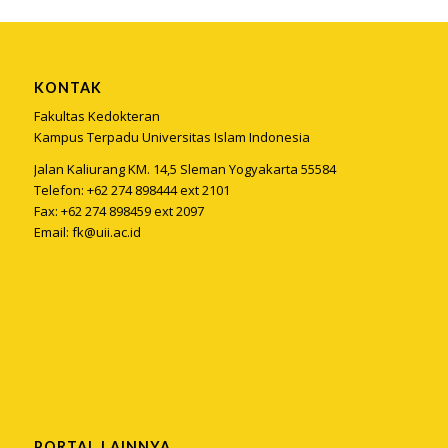
KONTAK
Fakultas Kedokteran
Kampus Terpadu Universitas Islam Indonesia
Jalan Kaliurang KM. 14,5 Sleman Yogyakarta 55584
Telefon: +62 274 898444 ext 2101
Fax: +62 274 898459 ext 2097
Email:
fk@uii.ac.id
PORTAL LAINNYA