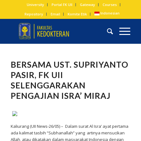
University
Portal FK UII
Gateway
Courses
Indonesian
Repository
Email
Komite Etik
BERSAMA UST. SUPRIYANTO
PASIR, FK UII
SELENGGARAKAN
PENGAJIAN ISRA’ MIRAJ
Kaliurang (UII News-26/05) – Dalam surat Al Isra’ ayat pertama
ada kalimat tasbih “Subhanallah” yang artinya mensucikan
Allah, atau dikatakan dalam masyarakat Indonesia dengan