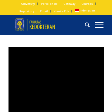
University
Portal FK UII
Gateway
Courses
Indonesian
Repository
Email
Komite Etik